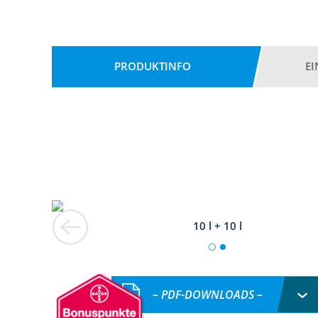
PRODUKTINFO
E
10 l + 10 l
– PDF-DOWNLOADS –