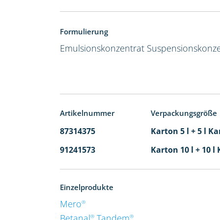
Formulierung
Emulsionskonzentrat
Suspensionskonze
Artikelnummer
Verpackungsgröße
87314375
Karton 5 l + 5 l Ka
91241573
Karton 10 l + 10 l
Einzelprodukte
Mero
®
Betanal
Tandem
®
®