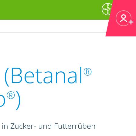
(Betanal
®
o
)
®
in Zucker- und Futterrüben