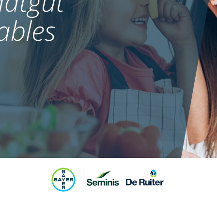
atgut
ables