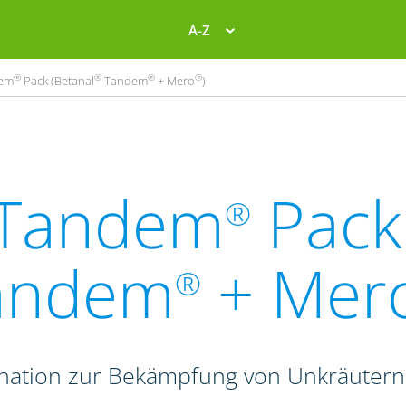
A-Z
®
®
®
®
em
Pack (Betanal
Tandem
+ Mero
)
Tandem
Pack 
®
andem
+ Mer
®
ination zur Bekämpfung von Unkräutern 