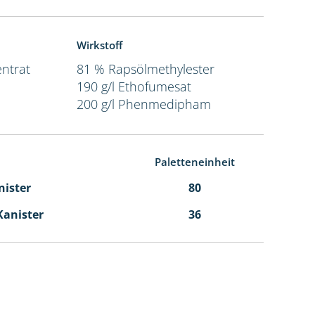
Wirkstoff
ntrat
81 % Rapsölmethylester
190 g/l Ethofumesat
200 g/l Phenmedipham
Paletteneinheit
nister
80
 Kanister
36