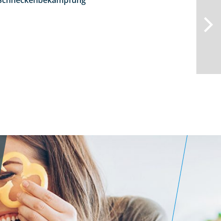
d Schneckenbekämpfung
1:18