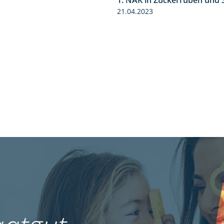
1. NAK in Zuckerrüben un
1:02
21.04.2023