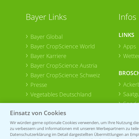
Bayer Links
Infos
LINKS
Bayer Global
Bayer CropScience World
Apps
Bayer Karriere
Wetter
Bayer CropScience Austria
BROSC
Bayer CropScience Schweiz
Acker
Presse
Saatg
Vegetables Deutschland
Sonde
Einsatz von Cookies
Wir würden gerne optionale Cookies verwenden, um Ihre Nutzung dies
zu verbessern und Informationen mit unseren Werbepartnern zu teilen.
Datenschutzerklärung im Detail dargestellten Übermittlungen an Empfä