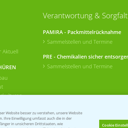
Verantwortung & Sorgfalt
PAMIRA - Packmittelrücknahme
Sammelstellen und Termine
 Aktuell
PRE - Chemikalien sicher entsorge
Sammelstellen und Termine
HÜREN
bau
ut
rkulturen
er Website besser zu verstehen, unsere Website
 Ihre Einwilligung umfasst auch die in der
nger in unsicheren Drittstaaten, wie
Cookie Einste