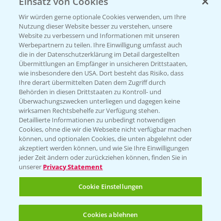
Einsatz von Cookies
PRE - Chemikalien sicher entsorgen
Wir würden gerne optionale Cookies verwenden, um Ihre
Nutzung dieser Website besser zu verstehen, unsere
Sammelstellen und Termine
Website zu verbessern und Informationen mit unseren
Werbepartnern zu teilen. Ihre Einwilligung umfasst auch
die in der Datenschutzerklärung im Detail dargestellten
Kontakt & Notfall
Übermittlungen an Empfänger in unsicheren Drittstaaten,
wie insbesondere den USA. Dort besteht das Risiko, dass
Ihre derart übermittelten Daten dem Zugriff durch
Behörden in diesen Drittstaaten zu Kontroll- und
Beratung auf WhatsApp
Überwachungszwecken unterliegen und dagegen keine
T.
+49 (0)174 346 564 1
wirksamen Rechtsbehelfe zur Verfügung stehen.
Detaillierte Informationen zu unbedingt notwendigen
Cookies, ohne die wir die Webseite nicht verfügbar machen
KONTAKT
können, und optionalen Cookies, die unten abgelehnt oder
akzeptiert werden können, und wie Sie Ihre Einwilligungen
jeder Zeit ändern oder zurückziehen können, finden Sie in
Hilfe in Notfällen
unserer
Privacy Statement
T.
+49 (0)214/30-20220
Cookie Einstellungen
Cookies ablehnen