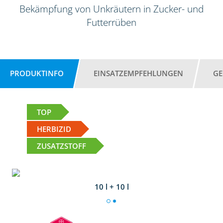
Bekämpfung von Unkräutern in Zucker- und
Futterrüben
PRODUKTINFO
EINSATZEMPFEHLUNGEN
GE
TOP
HERBIZID
ZUSATZSTOFF
10 l + 10 l