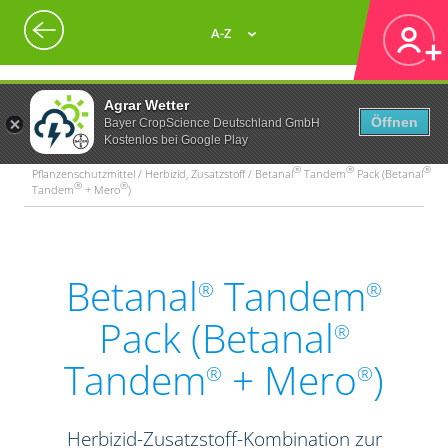
A-Z
Agrar Wetter
Öffnen
Bayer CropScience Deutschland GmbH
Kostenlos bei Google Play
®
®
®
Pflanzenschutzmittel / Herbizid, Zusatzstoff / Betanal
Tandem
Pack (Betanal
®
®
Tandem
+ Mero
)
Betanal
Tandem
®
®
Pack (Betanal
®
Tandem
+ Mero
)
®
®
Herbizid-Zusatzstoff-Kombination zur