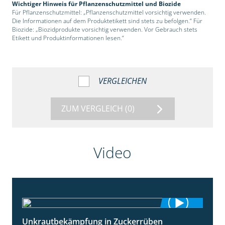
Wichtiger Hinweis für Pflanzenschutzmittel und Biozide
Für Pflanzenschutzmittel: „Pflanzenschutzmittel vorsichtig verwenden.
Die Informationen auf dem Produktetikett sind stets zu befolgen.“ Für
Biozide: „Biozidprodukte vorsichtig verwenden. Vor Gebrauch stets
Etikett und Produktinformationen lesen.“
VERGLEICHEN
ZUM VERGLEICH
(0)
Video
Unkrautbekämpfung in Zuckerrüben
1:02