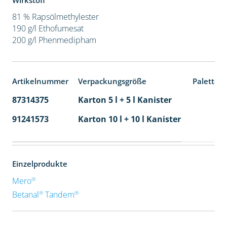
Wirkstoff
81 % Rapsölmethylester
190 g/l Ethofumesat
200 g/l Phenmedipham
Artikelnummer
Verpackungsgröße
Paletten
87314375
Karton 5 l + 5 l Kanister
80
91241573
Karton 10 l + 10 l Kanister
36
Einzelprodukte
®
Mero
®
®
Betanal
Tandem