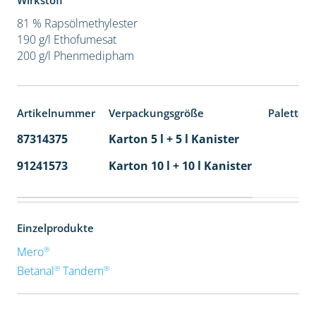
Wirkstoff
81 % Rapsölmethylester
190 g/l Ethofumesat
200 g/l Phenmedipham
Artikelnummer
Verpackungsgröße
Paletten
87314375
Karton 5 l + 5 l Kanister
80
91241573
Karton 10 l + 10 l Kanister
36
Einzelprodukte
®
Mero
®
®
Betanal
Tandem