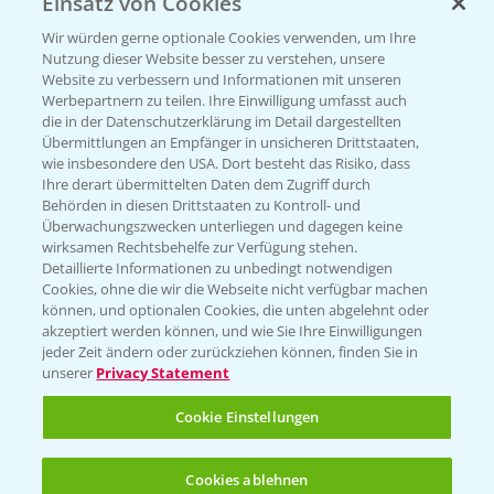
Einsatz von Cookies
PRE - Chemikalien sicher entsorgen
Wir würden gerne optionale Cookies verwenden, um Ihre
Nutzung dieser Website besser zu verstehen, unsere
Sammelstellen und Termine
Website zu verbessern und Informationen mit unseren
Werbepartnern zu teilen. Ihre Einwilligung umfasst auch
die in der Datenschutzerklärung im Detail dargestellten
Kontakt & Notfall
Übermittlungen an Empfänger in unsicheren Drittstaaten,
wie insbesondere den USA. Dort besteht das Risiko, dass
Ihre derart übermittelten Daten dem Zugriff durch
Behörden in diesen Drittstaaten zu Kontroll- und
Beratung auf WhatsApp
Überwachungszwecken unterliegen und dagegen keine
T.
+49 (0)174 346 564 1
wirksamen Rechtsbehelfe zur Verfügung stehen.
Detaillierte Informationen zu unbedingt notwendigen
Cookies, ohne die wir die Webseite nicht verfügbar machen
KONTAKT
können, und optionalen Cookies, die unten abgelehnt oder
akzeptiert werden können, und wie Sie Ihre Einwilligungen
jeder Zeit ändern oder zurückziehen können, finden Sie in
Hilfe in Notfällen
unserer
Privacy Statement
T.
+49 (0)214/30-20220
Cookie Einstellungen
Cookies ablehnen