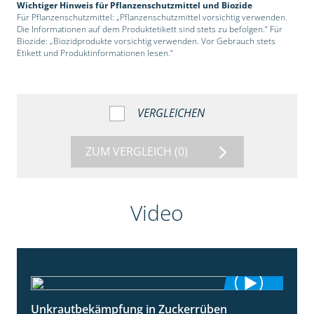
Wichtiger Hinweis für Pflanzenschutzmittel und Biozide
Für Pflanzenschutzmittel: „Pflanzenschutzmittel vorsichtig verwenden.
Die Informationen auf dem Produktetikett sind stets zu befolgen.“ Für
Biozide: „Biozidprodukte vorsichtig verwenden. Vor Gebrauch stets
Etikett und Produktinformationen lesen.“
VERGLEICHEN
ZUM VERGLEICH
(0)
Video
Unkrautbekämpfung in Zuckerrüben
1:02