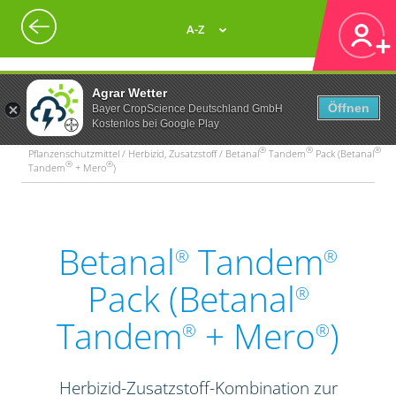
A-Z
Agrar Wetter
Öffnen
Bayer CropScience Deutschland GmbH
Kostenlos bei Google Play
®
®
®
Pflanzenschutzmittel / Herbizid, Zusatzstoff / Betanal
Tandem
Pack (Betanal
®
®
Tandem
+ Mero
)
Betanal
Tandem
®
®
Pack (Betanal
®
Tandem
+ Mero
)
®
®
Herbizid-Zusatzstoff-Kombination zur