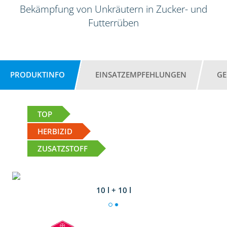
Bekämpfung von Unkräutern in Zucker- und
Futterrüben
PRODUKTINFO
EINSATZEMPFEHLUNGEN
GE
TOP
HERBIZID
ZUSATZSTOFF
10 l + 10 l