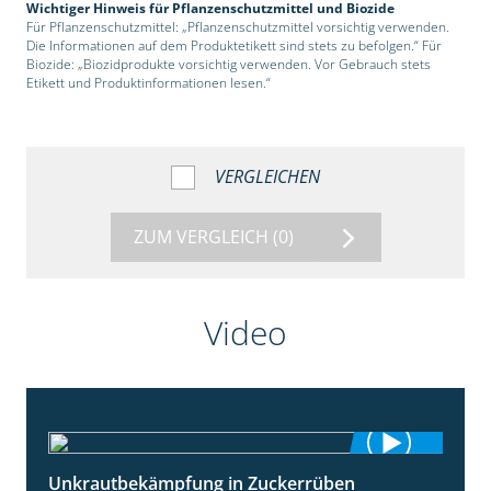
Wichtiger Hinweis für Pflanzenschutzmittel und Biozide
Für Pflanzenschutzmittel: „Pflanzenschutzmittel vorsichtig verwenden.
Die Informationen auf dem Produktetikett sind stets zu befolgen.“ Für
Biozide: „Biozidprodukte vorsichtig verwenden. Vor Gebrauch stets
Etikett und Produktinformationen lesen.“
VERGLEICHEN
ZUM VERGLEICH
(0)
Video
Unkrautbekämpfung in Zuckerrüben
1:02