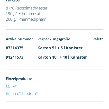
Wirkstoff
81 % Rapsölmethylester
190 g/l Ethofumesat
200 g/l Phenmedipham
Artikelnummer
Verpackungsgröße
Paletten
87314375
Karton 5 l + 5 l Kanister
80
91241573
Karton 10 l + 10 l Kanister
36
Einzelprodukte
®
Mero
®
®
Betanal
Tandem