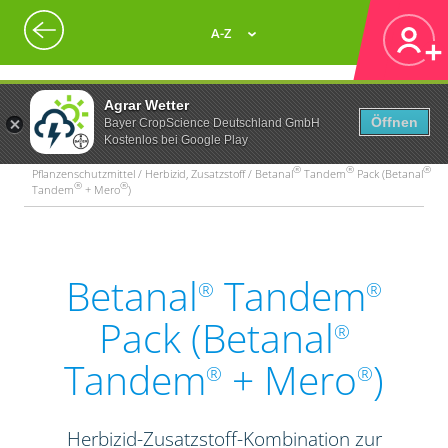
A-Z
Agrar Wetter
Öffnen
Bayer CropScience Deutschland GmbH
Kostenlos bei Google Play
®
®
®
Pflanzenschutzmittel / Herbizid, Zusatzstoff / Betanal
Tandem
Pack (Betanal
®
®
Tandem
+ Mero
)
Betanal
Tandem
®
®
Pack (Betanal
®
Tandem
+ Mero
)
®
®
Herbizid-Zusatzstoff-Kombination zur