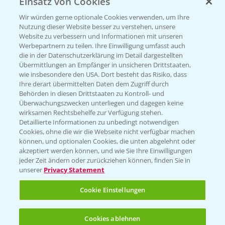
Einsatz von Cookies
PRE - Chemikalien sicher entsorgen
Wir würden gerne optionale Cookies verwenden, um Ihre
Nutzung dieser Website besser zu verstehen, unsere
Sammelstellen und Termine
Website zu verbessern und Informationen mit unseren
Werbepartnern zu teilen. Ihre Einwilligung umfasst auch
die in der Datenschutzerklärung im Detail dargestellten
Kontakt & Notfall
Übermittlungen an Empfänger in unsicheren Drittstaaten,
wie insbesondere den USA. Dort besteht das Risiko, dass
Ihre derart übermittelten Daten dem Zugriff durch
Behörden in diesen Drittstaaten zu Kontroll- und
Beratung auf WhatsApp
Überwachungszwecken unterliegen und dagegen keine
T.
+49 (0)174 346 564 1
wirksamen Rechtsbehelfe zur Verfügung stehen.
Detaillierte Informationen zu unbedingt notwendigen
Cookies, ohne die wir die Webseite nicht verfügbar machen
KONTAKT
können, und optionalen Cookies, die unten abgelehnt oder
akzeptiert werden können, und wie Sie Ihre Einwilligungen
jeder Zeit ändern oder zurückziehen können, finden Sie in
Hilfe in Notfällen
unserer
Privacy Statement
T.
+49 (0)214/30-20220
Cookie Einstellungen
Cookies ablehnen