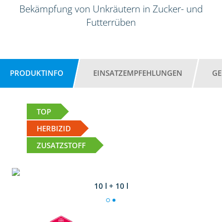
Bekämpfung von Unkräutern in Zucker- und
Futterrüben
PRODUKTINFO
EINSATZEMPFEHLUNGEN
GE
TOP
HERBIZID
ZUSATZSTOFF
10 l + 10 l