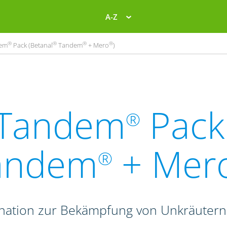
A-Z
®
®
®
®
em
Pack (Betanal
Tandem
+ Mero
)
Tandem
Pack 
®
andem
+ Mer
®
ination zur Bekämpfung von Unkräutern 