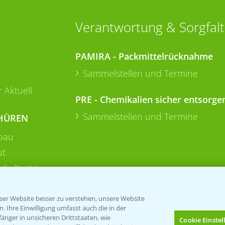
Verantwortung & Sorgfalt
PAMIRA - Packmittelrücknahme
Sammelstellen und Termine
 Aktuell
PRE - Chemikalien sicher entsorge
Sammelstellen und Termine
HÜREN
bau
ut
rkulturen
er Website besser zu verstehen, unsere Website
 Ihre Einwilligung umfasst auch die in der
nger in unsicheren Drittstaaten, wie
Cookie Einste