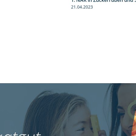
1. NAK in Zuckerrüben un
1:02
21.04.2023