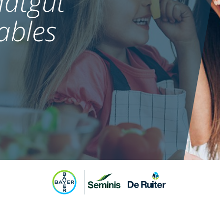
atgut
ables