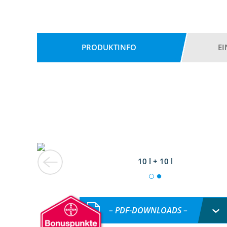
PRODUKTINFO
E
10 l + 10 l
– PDF-DOWNLOADS –