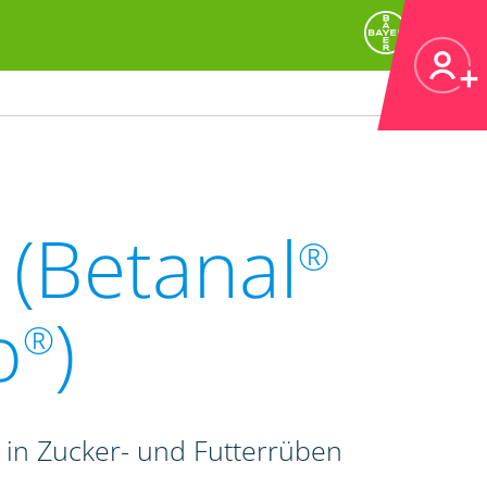
(Betanal
®
o
)
®
in Zucker- und Futterrüben