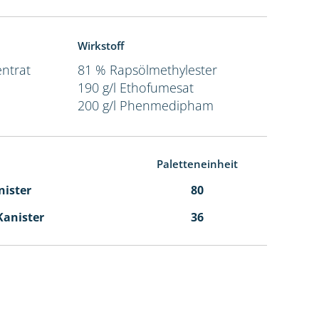
Wirkstoff
ntrat
81 % Rapsölmethylester
190 g/l Ethofumesat
200 g/l Phenmedipham
Paletteneinheit
nister
80
 Kanister
36