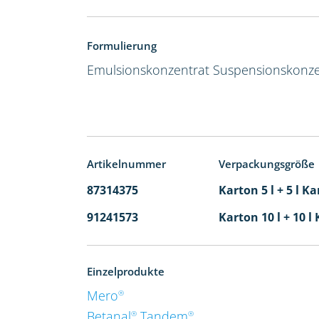
Formulierung
Emulsionskonzentrat
Suspensionskonze
Artikelnummer
Verpackungsgröße
87314375
Karton 5 l + 5 l Ka
91241573
Karton 10 l + 10 l
Einzelprodukte
Mero
®
Betanal
Tandem
®
®