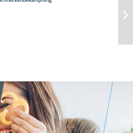
d Schneckenbekämpfung
1:18