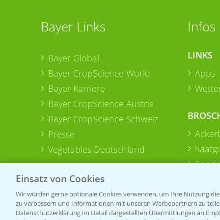
Bayer Links
Infos
LINKS
Bayer Global
Bayer CropScience World
Apps
Bayer Karriere
Wetter
Bayer CropScience Austria
BROSC
Bayer CropScience Schweiz
Acker
Presse
Saatg
Vegetables Deutschland
Sonde
Einsatz von Cookies
Wir würden gerne optionale Cookies verwenden, um Ihre Nutzung dies
zu verbessern und Informationen mit unseren Werbepartnern zu teilen.
Datenschutzerklärung im Detail dargestellten Übermittlungen an Empfä