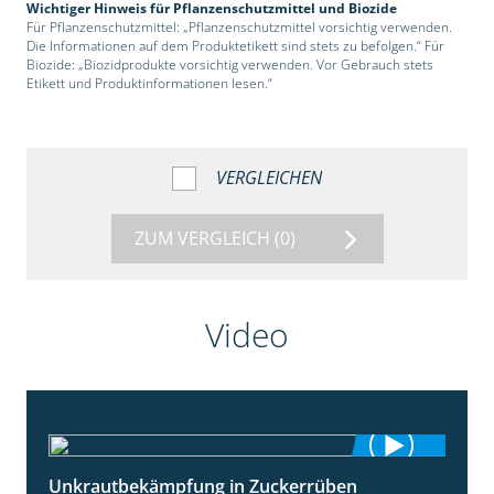
Wichtiger Hinweis für Pflanzenschutzmittel und Biozide
Für Pflanzenschutzmittel: „Pflanzenschutzmittel vorsichtig verwenden.
Die Informationen auf dem Produktetikett sind stets zu befolgen.“ Für
Biozide: „Biozidprodukte vorsichtig verwenden. Vor Gebrauch stets
Etikett und Produktinformationen lesen.“
VERGLEICHEN
ZUM VERGLEICH
(0)
Video
Unkrautbekämpfung in Zuckerrüben
1:02