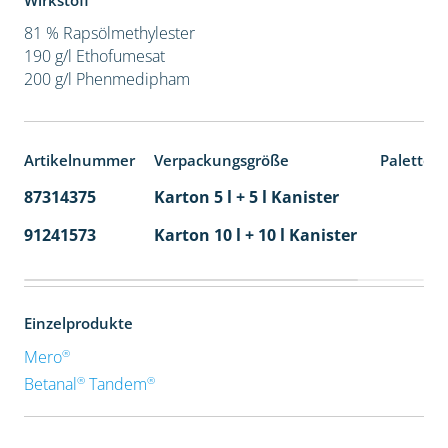
Wirkstoff
81 % Rapsölmethylester
190 g/l Ethofumesat
200 g/l Phenmedipham
Artikelnummer
Verpackungsgröße
Paletten
87314375
Karton 5 l + 5 l Kanister
80
91241573
Karton 10 l + 10 l Kanister
36
Einzelprodukte
®
Mero
®
®
Betanal
Tandem