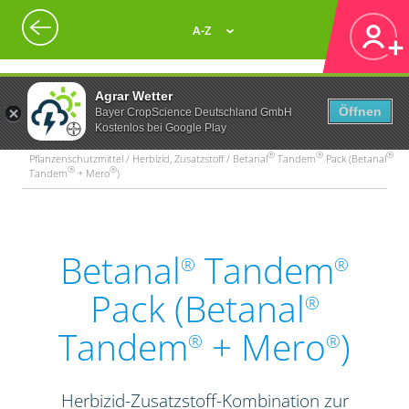
A-Z
Agrar Wetter
Öffnen
Bayer CropScience Deutschland GmbH
Kostenlos bei Google Play
®
®
®
Pflanzenschutzmittel / Herbizid, Zusatzstoff / Betanal
Tandem
Pack (Betanal
®
®
Tandem
+ Mero
)
Betanal
Tandem
®
®
Pack (Betanal
®
Tandem
+ Mero
)
®
®
Herbizid-Zusatzstoff-Kombination zur