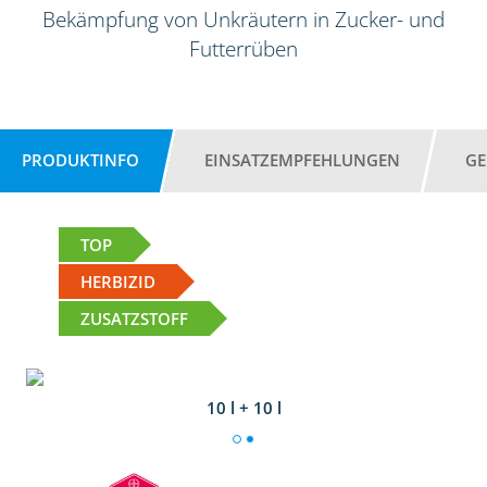
Bekämpfung von Unkräutern in Zucker- und
Futterrüben
PRODUKTINFO
EINSATZEMPFEHLUNGEN
GE
TOP
HERBIZID
ZUSATZSTOFF
10 l + 10 l