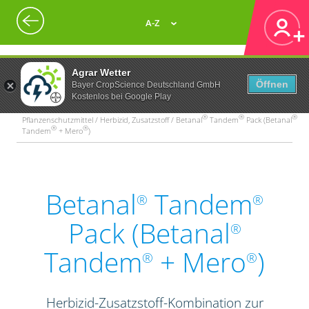
A-Z
Agrar Wetter
Öffnen
Bayer CropScience Deutschland GmbH
Kostenlos bei Google Play
®
®
®
Pflanzenschutzmittel / Herbizid, Zusatzstoff / Betanal
Tandem
Pack (Betanal
®
®
Tandem
+ Mero
)
Betanal
Tandem
®
®
Pack (Betanal
®
Tandem
+ Mero
)
®
®
Herbizid-Zusatzstoff-Kombination zur