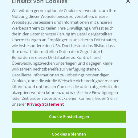
Einsatz von Cookies
PRE - Chemikalien sicher entsorgen
Wir würden gerne optionale Cookies verwenden, um Ihre
Nutzung dieser Website besser zu verstehen, unsere
Sammelstellen und Termine
Website zu verbessern und Informationen mit unseren
Werbepartnern zu teilen. Ihre Einwilligung umfasst auch
die in der Datenschutzerklärung im Detail dargestellten
Kontakt & Notfall
Übermittlungen an Empfänger in unsicheren Drittstaaten,
wie insbesondere den USA. Dort besteht das Risiko, dass
Ihre derart übermittelten Daten dem Zugriff durch
Behörden in diesen Drittstaaten zu Kontroll- und
Beratung auf WhatsApp
Überwachungszwecken unterliegen und dagegen keine
T.
+49 (0)174 346 564 1
wirksamen Rechtsbehelfe zur Verfügung stehen.
Detaillierte Informationen zu unbedingt notwendigen
Cookies, ohne die wir die Webseite nicht verfügbar machen
KONTAKT
können, und optionalen Cookies, die unten abgelehnt oder
akzeptiert werden können, und wie Sie Ihre Einwilligungen
jeder Zeit ändern oder zurückziehen können, finden Sie in
Hilfe in Notfällen
unserer
Privacy Statement
T.
+49 (0)214/30-20220
Cookie Einstellungen
Cookies ablehnen