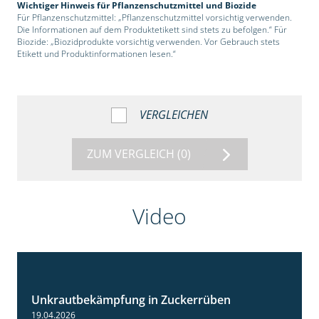
Wichtiger Hinweis für Pflanzenschutzmittel und Biozide
Für Pflanzenschutzmittel: „Pflanzenschutzmittel vorsichtig verwenden.
Die Informationen auf dem Produktetikett sind stets zu befolgen.“ Für
Biozide: „Biozidprodukte vorsichtig verwenden. Vor Gebrauch stets
Etikett und Produktinformationen lesen.“
VERGLEICHEN
ZUM VERGLEICH
(0)
Video
Unkrautbekämpfung in Zuckerrüben
1:02
19.04.2026