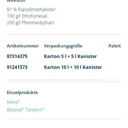
Wirkstoff
81 % Rapsölmethylester
190 g/l Ethofumesat
200 g/l Phenmedipham
Artikelnummer
Verpackungsgröße
Paletten
87314375
Karton 5 l + 5 l Kanister
80
91241573
Karton 10 l + 10 l Kanister
36
Einzelprodukte
®
Mero
®
®
Betanal
Tandem