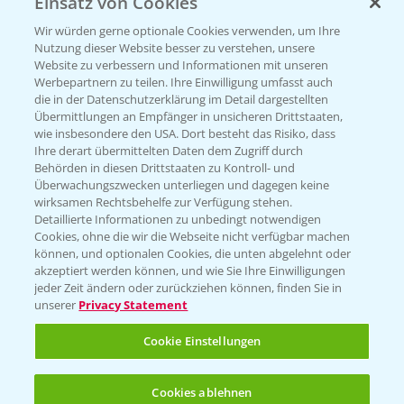
Einsatz von Cookies
PRE - Chemikalien sicher entsorgen
Wir würden gerne optionale Cookies verwenden, um Ihre
Nutzung dieser Website besser zu verstehen, unsere
Sammelstellen und Termine
Website zu verbessern und Informationen mit unseren
Werbepartnern zu teilen. Ihre Einwilligung umfasst auch
die in der Datenschutzerklärung im Detail dargestellten
Kontakt & Notfall
Übermittlungen an Empfänger in unsicheren Drittstaaten,
wie insbesondere den USA. Dort besteht das Risiko, dass
Ihre derart übermittelten Daten dem Zugriff durch
Behörden in diesen Drittstaaten zu Kontroll- und
Beratung auf WhatsApp
Überwachungszwecken unterliegen und dagegen keine
T.
+49 (0)174 346 564 1
wirksamen Rechtsbehelfe zur Verfügung stehen.
Detaillierte Informationen zu unbedingt notwendigen
Cookies, ohne die wir die Webseite nicht verfügbar machen
KONTAKT
können, und optionalen Cookies, die unten abgelehnt oder
akzeptiert werden können, und wie Sie Ihre Einwilligungen
jeder Zeit ändern oder zurückziehen können, finden Sie in
Hilfe in Notfällen
unserer
Privacy Statement
T.
+49 (0)214/30-20220
Cookie Einstellungen
Cookies ablehnen