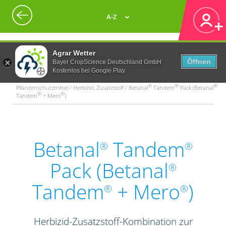
A-Z
Agrar Wetter
Öffnen
Bayer CropScience Deutschland GmbH
Kostenlos bei Google Play
®
®
®
Pflanzenschutzmittel / Herbizid, Zusatzstoff / Betanal
Tandem
Pack (Betanal
®
®
Tandem
+ Mero
)
Betanal
Tandem
®
®
Pack (Betanal
®
Tandem
+ Mero
)
®
®
Herbizid-Zusatzstoff-Kombination zur