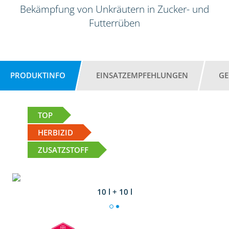
Bekämpfung von Unkräutern in Zucker- und
Futterrüben
PRODUKTINFO
EINSATZEMPFEHLUNGEN
GE
TOP
HERBIZID
ZUSATZSTOFF
10 l + 10 l