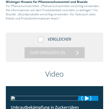
Wichtiger Hinweis für Pflanzenschutzmittel und Biozide
Für Pflanzenschutzmittel: „Pflanzenschutzmittel vorsichtig verwenden.
Die Informationen auf dem Produktetikett sind stets zu befolgen.“ Für
Biozide: „Biozidprodukte vorsichtig verwenden. Vor Gebrauch stets
Etikett und Produktinformationen lesen.“
VERGLEICHEN
ZUM VERGLEICH
(0)
Video
Unkrautbekämpfung in Zuckerrüben
1:02