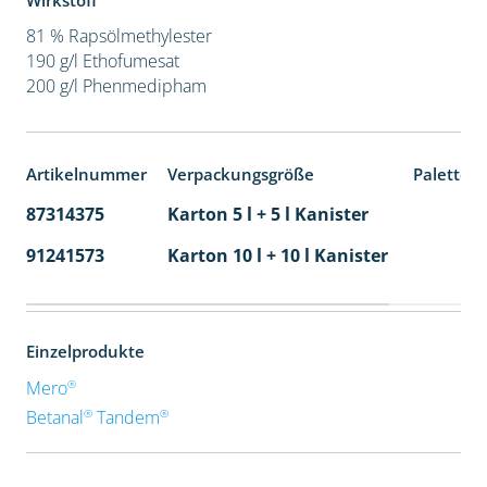
Wirkstoff
81 % Rapsölmethylester
190 g/l Ethofumesat
200 g/l Phenmedipham
Artikelnummer
Verpackungsgröße
Paletten
87314375
Karton 5 l + 5 l Kanister
80
91241573
Karton 10 l + 10 l Kanister
36
Einzelprodukte
®
Mero
®
®
Betanal
Tandem