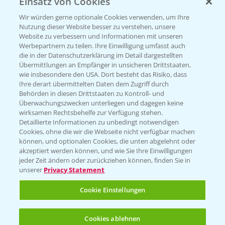
Einsatz von Cookies
PRE - Chemikalien sicher entsorgen
Wir würden gerne optionale Cookies verwenden, um Ihre
Nutzung dieser Website besser zu verstehen, unsere
Sammelstellen und Termine
Website zu verbessern und Informationen mit unseren
Werbepartnern zu teilen. Ihre Einwilligung umfasst auch
die in der Datenschutzerklärung im Detail dargestellten
Kontakt & Notfall
Übermittlungen an Empfänger in unsicheren Drittstaaten,
wie insbesondere den USA. Dort besteht das Risiko, dass
Ihre derart übermittelten Daten dem Zugriff durch
Behörden in diesen Drittstaaten zu Kontroll- und
Beratung auf WhatsApp
Überwachungszwecken unterliegen und dagegen keine
T.
+49 (0)174 346 564 1
wirksamen Rechtsbehelfe zur Verfügung stehen.
Detaillierte Informationen zu unbedingt notwendigen
Cookies, ohne die wir die Webseite nicht verfügbar machen
KONTAKT
können, und optionalen Cookies, die unten abgelehnt oder
akzeptiert werden können, und wie Sie Ihre Einwilligungen
jeder Zeit ändern oder zurückziehen können, finden Sie in
Hilfe in Notfällen
unserer
Privacy Statement
T.
+49 (0)214/30-20220
Cookie Einstellungen
Cookies ablehnen