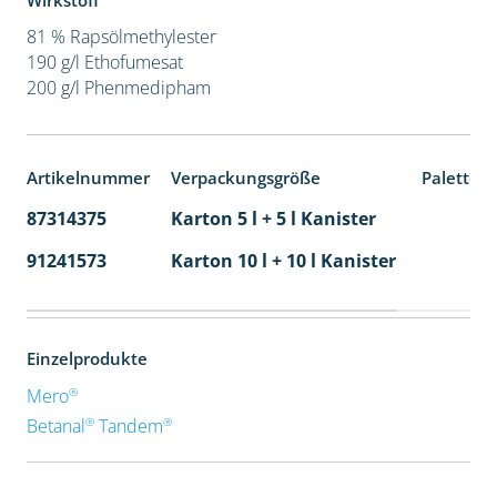
Wirkstoff
81 % Rapsölmethylester
190 g/l Ethofumesat
200 g/l Phenmedipham
Artikelnummer
Verpackungsgröße
Paletten
87314375
Karton 5 l + 5 l Kanister
80
91241573
Karton 10 l + 10 l Kanister
36
Einzelprodukte
®
Mero
®
®
Betanal
Tandem