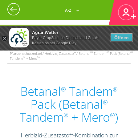
A-Z
Agrar Wetter
Öffnen
Bayer CropScience Deutschland GmbH
Kostenlos bei Google Play
®
®
®
Pflanzenschutzmittel / Herbizid, Zusatzstoff / Betanal
Tandem
Pack (Betanal
®
®
Tandem
+ Mero
)
Betanal
Tandem
®
®
Pack (Betanal
®
Tandem
+ Mero
)
®
®
Herbizid-Zusatzstoff-Kombination zur