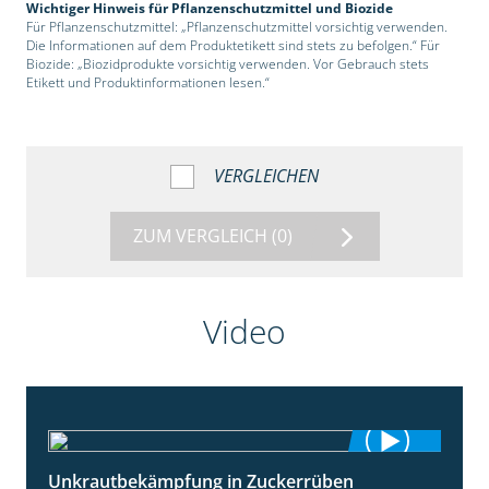
Wichtiger Hinweis für Pflanzenschutzmittel und Biozide
Für Pflanzenschutzmittel: „Pflanzenschutzmittel vorsichtig verwenden.
Die Informationen auf dem Produktetikett sind stets zu befolgen.“ Für
Biozide: „Biozidprodukte vorsichtig verwenden. Vor Gebrauch stets
Etikett und Produktinformationen lesen.“
VERGLEICHEN
ZUM VERGLEICH
(0)
Video
Unkrautbekämpfung in Zuckerrüben
1:02