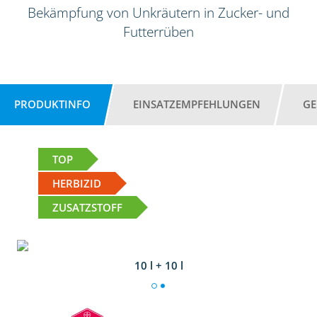
Bekämpfung von Unkräutern in Zucker- und
Futterrüben
PRODUKTINFO
EINSATZEMPFEHLUNGEN
GE
TOP
HERBIZID
ZUSATZSTOFF
10 l + 10 l