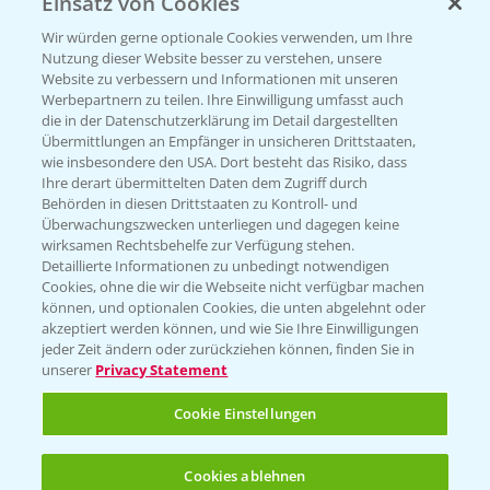
Einsatz von Cookies
PRE - Chemikalien sicher entsorgen
Wir würden gerne optionale Cookies verwenden, um Ihre
Nutzung dieser Website besser zu verstehen, unsere
Sammelstellen und Termine
Website zu verbessern und Informationen mit unseren
Werbepartnern zu teilen. Ihre Einwilligung umfasst auch
die in der Datenschutzerklärung im Detail dargestellten
Kontakt & Notfall
Übermittlungen an Empfänger in unsicheren Drittstaaten,
wie insbesondere den USA. Dort besteht das Risiko, dass
Ihre derart übermittelten Daten dem Zugriff durch
Behörden in diesen Drittstaaten zu Kontroll- und
Beratung auf WhatsApp
Überwachungszwecken unterliegen und dagegen keine
T.
+49 (0)174 346 564 1
wirksamen Rechtsbehelfe zur Verfügung stehen.
Detaillierte Informationen zu unbedingt notwendigen
Cookies, ohne die wir die Webseite nicht verfügbar machen
KONTAKT
können, und optionalen Cookies, die unten abgelehnt oder
akzeptiert werden können, und wie Sie Ihre Einwilligungen
jeder Zeit ändern oder zurückziehen können, finden Sie in
Hilfe in Notfällen
unserer
Privacy Statement
T.
+49 (0)214/30-20220
Cookie Einstellungen
Cookies ablehnen