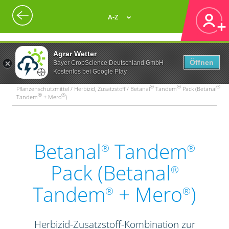
A-Z
Agrar Wetter
Öffnen
Bayer CropScience Deutschland GmbH
Kostenlos bei Google Play
®
®
®
Pflanzenschutzmittel / Herbizid, Zusatzstoff / Betanal
Tandem
Pack (Betanal
®
®
Tandem
+ Mero
)
Betanal
Tandem
®
®
Pack (Betanal
®
Tandem
+ Mero
)
®
®
Herbizid-Zusatzstoff-Kombination zur