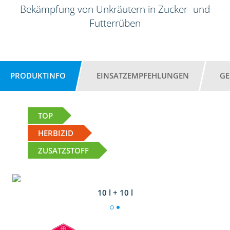
Bekämpfung von Unkräutern in Zucker- und
Futterrüben
PRODUKTINFO
EINSATZEMPFEHLUNGEN
GE
TOP
HERBIZID
ZUSATZSTOFF
10 l + 10 l