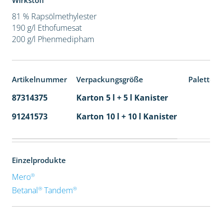
Wirkstoff
81 % Rapsölmethylester
190 g/l Ethofumesat
200 g/l Phenmedipham
Artikelnummer
Verpackungsgröße
Paletten
87314375
Karton 5 l + 5 l Kanister
80
91241573
Karton 10 l + 10 l Kanister
36
Einzelprodukte
®
Mero
®
®
Betanal
Tandem