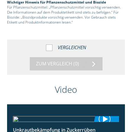
Wichtiger Hinweis für Pflanzenschutzmittel und Biozide
Für Pflanzenschutzmittel: „Pflanzenschutzmittel vorsichtig verwenden.
Die Informationen auf dem Produktetikett sind stets zu befolgen.“ Für
Biozide: „Biozidprodukte vorsichtig verwenden. Vor Gebrauch stets
Etikett und Produktinformationen lesen.“
VERGLEICHEN
ZUM VERGLEICH
(0)
Video
Unkrautbekämpfung in Zuckerrüben
1:02