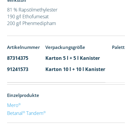
Wirkstoff
81 % Rapsölmethylester
190 g/l Ethofumesat
200 g/l Phenmedipham
Artikelnummer
Verpackungsgröße
Paletten
87314375
Karton 5 l + 5 l Kanister
80
91241573
Karton 10 l + 10 l Kanister
36
Einzelprodukte
®
Mero
®
®
Betanal
Tandem