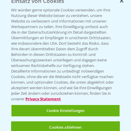
Einsatz von Cookies
PRE - Chemikalien sicher entsorgen
Wir würden gerne optionale Cookies verwenden, um Ihre
Nutzung dieser Website besser zu verstehen, unsere
Sammelstellen und Termine
Website zu verbessern und Informationen mit unseren
Werbepartnern zu teilen. Ihre Einwilligung umfasst auch
die in der Datenschutzerklärung im Detail dargestellten
Kontakt & Notfall
Übermittlungen an Empfänger in unsicheren Drittstaaten,
wie insbesondere den USA. Dort besteht das Risiko, dass
Ihre derart übermittelten Daten dem Zugriff durch
Behörden in diesen Drittstaaten zu Kontroll- und
Beratung auf WhatsApp
Überwachungszwecken unterliegen und dagegen keine
T.
+49 (0)174 346 564 1
wirksamen Rechtsbehelfe zur Verfügung stehen.
Detaillierte Informationen zu unbedingt notwendigen
Cookies, ohne die wir die Webseite nicht verfügbar machen
KONTAKT
können, und optionalen Cookies, die unten abgelehnt oder
akzeptiert werden können, und wie Sie Ihre Einwilligungen
jeder Zeit ändern oder zurückziehen können, finden Sie in
Hilfe in Notfällen
unserer
Privacy Statement
T.
+49 (0)214/30-20220
Cookie Einstellungen
Cookies ablehnen