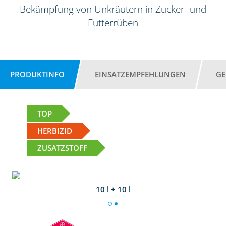
Bekämpfung von Unkräutern in Zucker- und
Futterrüben
PRODUKTINFO
EINSATZEMPFEHLUNGEN
GE
TOP
HERBIZID
ZUSATZSTOFF
10 l + 10 l