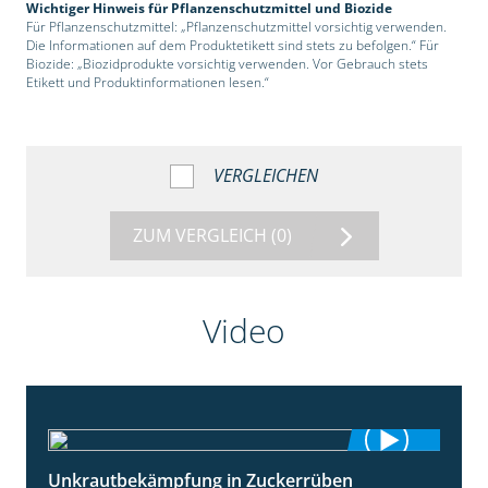
Wichtiger Hinweis für Pflanzenschutzmittel und Biozide
Für Pflanzenschutzmittel: „Pflanzenschutzmittel vorsichtig verwenden.
Die Informationen auf dem Produktetikett sind stets zu befolgen.“ Für
Biozide: „Biozidprodukte vorsichtig verwenden. Vor Gebrauch stets
Etikett und Produktinformationen lesen.“
VERGLEICHEN
ZUM VERGLEICH
(0)
Video
Unkrautbekämpfung in Zuckerrüben
1:02