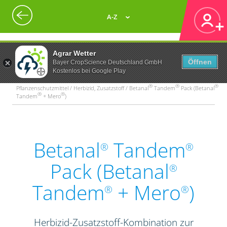
A-Z
Agrar Wetter
Öffnen
Bayer CropScience Deutschland GmbH
Kostenlos bei Google Play
®
®
®
Pflanzenschutzmittel / Herbizid, Zusatzstoff / Betanal
Tandem
Pack (Betanal
®
®
Tandem
+ Mero
)
Betanal
Tandem
®
®
Pack (Betanal
®
Tandem
+ Mero
)
®
®
Herbizid-Zusatzstoff-Kombination zur