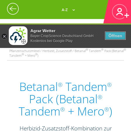
A-Z
Agrar Wetter
Öffnen
Bayer CropScience Deutschland GmbH
Kostenlos bei Google Play
®
®
®
Pflanzenschutzmittel / Herbizid, Zusatzstoff / Betanal
Tandem
Pack (Betanal
®
®
Tandem
+ Mero
)
Betanal
Tandem
®
®
Pack (Betanal
®
Tandem
+ Mero
)
®
®
Herbizid-Zusatzstoff-Kombination zur