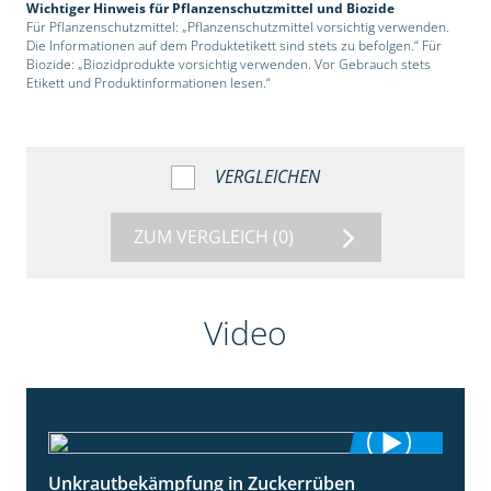
Wichtiger Hinweis für Pflanzenschutzmittel und Biozide
Für Pflanzenschutzmittel: „Pflanzenschutzmittel vorsichtig verwenden.
Die Informationen auf dem Produktetikett sind stets zu befolgen.“ Für
Biozide: „Biozidprodukte vorsichtig verwenden. Vor Gebrauch stets
Etikett und Produktinformationen lesen.“
VERGLEICHEN
ZUM VERGLEICH
(0)
Video
Unkrautbekämpfung in Zuckerrüben
1:02