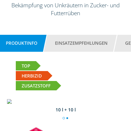
Bekämpfung von Unkräutern in Zucker- und
Futterrüben
PRODUKTINFO
EINSATZEMPFEHLUNGEN
GE
TOP
HERBIZID
ZUSATZSTOFF
10 l + 10 l