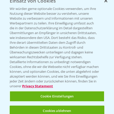
Einsatz von Cookies
PRE - Chemikalien sicher entsorgen
Wir würden gerne optionale Cookies verwenden, um Ihre
Nutzung dieser Website besser zu verstehen, unsere
Sammelstellen und Termine
Website zu verbessern und Informationen mit unseren
Werbepartnern zu teilen. Ihre Einwilligung umfasst auch
die in der Datenschutzerklärung im Detail dargestellten
Kontakt & Notfall
Übermittlungen an Empfänger in unsicheren Drittstaaten,
wie insbesondere den USA. Dort besteht das Risiko, dass
Ihre derart übermittelten Daten dem Zugriff durch
Behörden in diesen Drittstaaten zu Kontroll- und
Beratung auf WhatsApp
Überwachungszwecken unterliegen und dagegen keine
T.
+49 (0)174 346 564 1
wirksamen Rechtsbehelfe zur Verfügung stehen.
Detaillierte Informationen zu unbedingt notwendigen
Cookies, ohne die wir die Webseite nicht verfügbar machen
KONTAKT
können, und optionalen Cookies, die unten abgelehnt oder
akzeptiert werden können, und wie Sie Ihre Einwilligungen
jeder Zeit ändern oder zurückziehen können, finden Sie in
Hilfe in Notfällen
unserer
Privacy Statement
T.
+49 (0)214/30-20220
Cookie Einstellungen
Cookies ablehnen