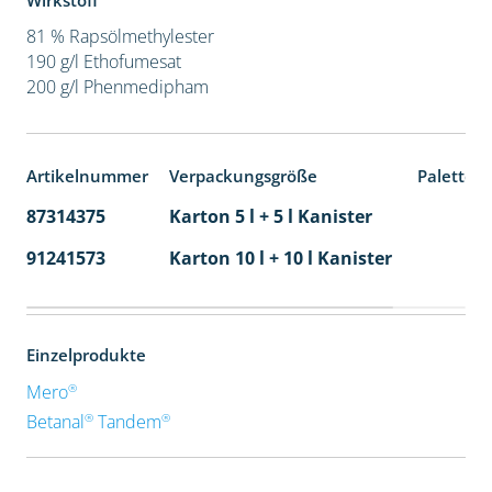
Wirkstoff
81 % Rapsölmethylester
190 g/l Ethofumesat
200 g/l Phenmedipham
Artikelnummer
Verpackungsgröße
Paletten
87314375
Karton 5 l + 5 l Kanister
80
91241573
Karton 10 l + 10 l Kanister
36
Einzelprodukte
®
Mero
®
®
Betanal
Tandem