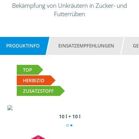
Bekämpfung von Unkräutern in Zucker- und
Futterrüben
PRODUKTINFO
EINSATZEMPFEHLUNGEN
GE
TOP
HERBIZID
ZUSATZSTOFF
10 l + 10 l