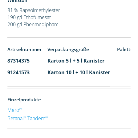
Wirkstoff
81 % Rapsölmethylester
190 g/l Ethofumesat
200 g/l Phenmedipham
Artikelnummer
Verpackungsgröße
Paletten
87314375
Karton 5 l + 5 l Kanister
80
91241573
Karton 10 l + 10 l Kanister
36
Einzelprodukte
®
Mero
®
®
Betanal
Tandem