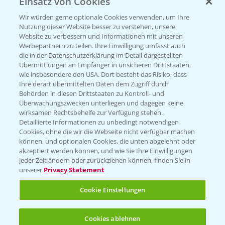
Einsatz von Cookies
PRE - Chemikalien sicher entsorgen
Wir würden gerne optionale Cookies verwenden, um Ihre
Nutzung dieser Website besser zu verstehen, unsere
Sammelstellen und Termine
Website zu verbessern und Informationen mit unseren
Werbepartnern zu teilen. Ihre Einwilligung umfasst auch
die in der Datenschutzerklärung im Detail dargestellten
Kontakt & Notfall
Übermittlungen an Empfänger in unsicheren Drittstaaten,
wie insbesondere den USA. Dort besteht das Risiko, dass
Ihre derart übermittelten Daten dem Zugriff durch
Behörden in diesen Drittstaaten zu Kontroll- und
Beratung auf WhatsApp
Überwachungszwecken unterliegen und dagegen keine
T.
+49 (0)174 346 564 1
wirksamen Rechtsbehelfe zur Verfügung stehen.
Detaillierte Informationen zu unbedingt notwendigen
Cookies, ohne die wir die Webseite nicht verfügbar machen
KONTAKT
können, und optionalen Cookies, die unten abgelehnt oder
akzeptiert werden können, und wie Sie Ihre Einwilligungen
jeder Zeit ändern oder zurückziehen können, finden Sie in
Hilfe in Notfällen
unserer
Privacy Statement
T.
+49 (0)214/30-20220
Cookie Einstellungen
Cookies ablehnen