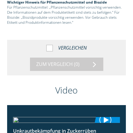
Wichtiger Hinweis für Pflanzenschutzmittel und Biozide
Für Pflanzenschutzmittel: „Pflanzenschutzmittel vorsichtig verwenden.
Die Informationen auf dem Produktetikett sind stets zu befolgen.“ Für
Biozide: „Biozidprodukte vorsichtig verwenden. Vor Gebrauch stets
Etikett und Produktinformationen lesen.“
VERGLEICHEN
ZUM VERGLEICH
(0)
Video
Unkrautbekämpfung in Zuckerrüben
1:02