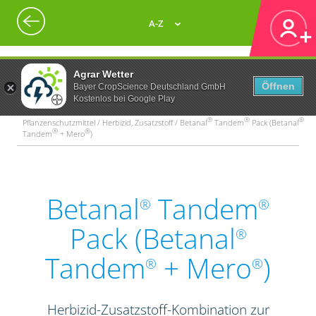
A-Z
Agrar Wetter
Öffnen
Bayer CropScience Deutschland GmbH
Kostenlos bei Google Play
®
®
®
Pflanzenschutzmittel / Herbizid, Zusatzstoff / Betanal
Tandem
Pack (Betanal
®
®
Tandem
+ Mero
)
Betanal
Tandem
®
®
Pack (Betanal
®
Tandem
+ Mero
)
®
®
Herbizid-Zusatzstoff-Kombination zur