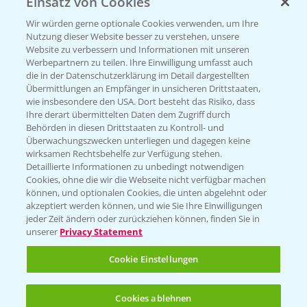
Einsatz von Cookies
PRE - Chemikalien sicher entsorgen
Wir würden gerne optionale Cookies verwenden, um Ihre
Nutzung dieser Website besser zu verstehen, unsere
Sammelstellen und Termine
Website zu verbessern und Informationen mit unseren
Werbepartnern zu teilen. Ihre Einwilligung umfasst auch
die in der Datenschutzerklärung im Detail dargestellten
Kontakt & Notfall
Übermittlungen an Empfänger in unsicheren Drittstaaten,
wie insbesondere den USA. Dort besteht das Risiko, dass
Ihre derart übermittelten Daten dem Zugriff durch
Behörden in diesen Drittstaaten zu Kontroll- und
Beratung auf WhatsApp
Überwachungszwecken unterliegen und dagegen keine
T.
+49 (0)174 346 564 1
wirksamen Rechtsbehelfe zur Verfügung stehen.
Detaillierte Informationen zu unbedingt notwendigen
Cookies, ohne die wir die Webseite nicht verfügbar machen
KONTAKT
können, und optionalen Cookies, die unten abgelehnt oder
akzeptiert werden können, und wie Sie Ihre Einwilligungen
jeder Zeit ändern oder zurückziehen können, finden Sie in
Hilfe in Notfällen
unserer
Privacy Statement
T.
+49 (0)214/30-20220
Cookie Einstellungen
Cookies ablehnen