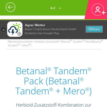
A-Z
Agrar Wetter
Öffnen
Bayer CropScience Deutschland GmbH
Kostenlos bei Google Play
®
®
®
Pflanzenschutzmittel / Herbizid, Zusatzstoff / Betanal
Tandem
Pack (Betanal
®
®
Tandem
+ Mero
)
Betanal
Tandem
®
®
Pack (Betanal
®
Tandem
+ Mero
)
®
®
Herbizid-Zusatzstoff-Kombination zur