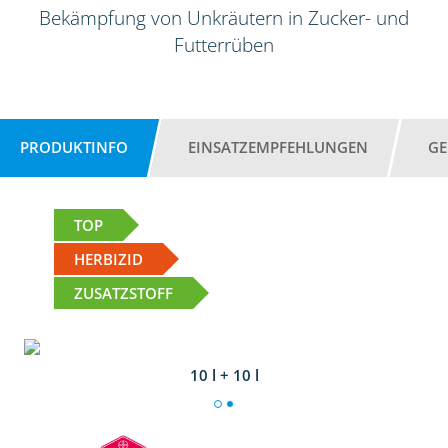
Bekämpfung von Unkräutern in Zucker- und
Futterrüben
PRODUKTINFO
EINSATZEMPFEHLUNGEN
GE
TOP
HERBIZID
ZUSATZSTOFF
10 l + 10 l