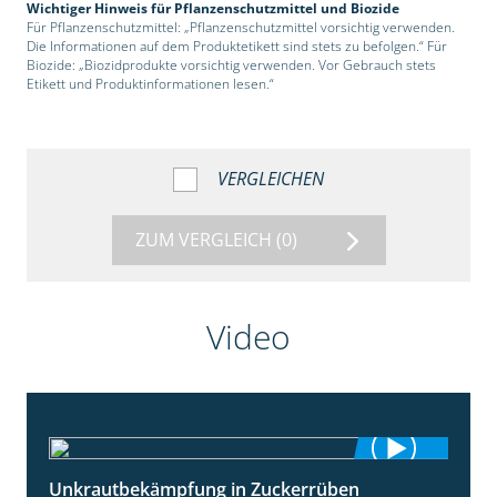
Wichtiger Hinweis für Pflanzenschutzmittel und Biozide
Für Pflanzenschutzmittel: „Pflanzenschutzmittel vorsichtig verwenden.
Die Informationen auf dem Produktetikett sind stets zu befolgen.“ Für
Biozide: „Biozidprodukte vorsichtig verwenden. Vor Gebrauch stets
Etikett und Produktinformationen lesen.“
VERGLEICHEN
ZUM VERGLEICH
(0)
Video
Unkrautbekämpfung in Zuckerrüben
1:02