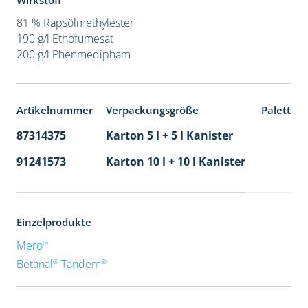
Wirkstoff
81 % Rapsölmethylester
190 g/l Ethofumesat
200 g/l Phenmedipham
Artikelnummer
Verpackungsgröße
Paletten
87314375
Karton 5 l + 5 l Kanister
80
91241573
Karton 10 l + 10 l Kanister
36
Einzelprodukte
®
Mero
®
®
Betanal
Tandem