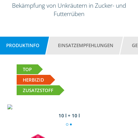
Bekämpfung von Unkräutern in Zucker- und
Futterrüben
PRODUKTINFO
EINSATZEMPFEHLUNGEN
GE
TOP
HERBIZID
ZUSATZSTOFF
10 l + 10 l