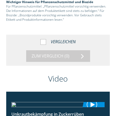
Wichtiger Hinweis für Pflanzenschutzmittel und Biozide
Für Pflanzenschutzmittel: „Pflanzenschutzmittel vorsichtig verwenden.
Die Informationen auf dem Produktetikett sind stets zu befolgen.“ Für
Biozide: „Biozidprodukte vorsichtig verwenden. Vor Gebrauch stets
Etikett und Produktinformationen lesen.“
VERGLEICHEN
ZUM VERGLEICH
(0)
Video
Unkrautbekämpfung in Zuckerrüben
1:02