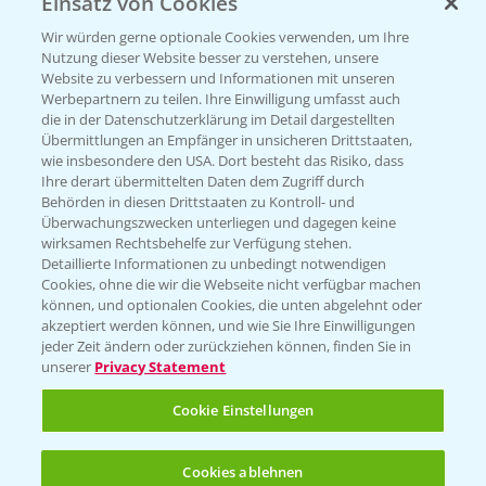
Einsatz von Cookies
PRE - Chemikalien sicher entsorgen
Wir würden gerne optionale Cookies verwenden, um Ihre
Nutzung dieser Website besser zu verstehen, unsere
Sammelstellen und Termine
Website zu verbessern und Informationen mit unseren
Werbepartnern zu teilen. Ihre Einwilligung umfasst auch
die in der Datenschutzerklärung im Detail dargestellten
Kontakt & Notfall
Übermittlungen an Empfänger in unsicheren Drittstaaten,
wie insbesondere den USA. Dort besteht das Risiko, dass
Ihre derart übermittelten Daten dem Zugriff durch
Behörden in diesen Drittstaaten zu Kontroll- und
Beratung auf WhatsApp
Überwachungszwecken unterliegen und dagegen keine
T.
+49 (0)174 346 564 1
wirksamen Rechtsbehelfe zur Verfügung stehen.
Detaillierte Informationen zu unbedingt notwendigen
Cookies, ohne die wir die Webseite nicht verfügbar machen
KONTAKT
können, und optionalen Cookies, die unten abgelehnt oder
akzeptiert werden können, und wie Sie Ihre Einwilligungen
jeder Zeit ändern oder zurückziehen können, finden Sie in
Hilfe in Notfällen
unserer
Privacy Statement
T.
+49 (0)214/30-20220
Cookie Einstellungen
Cookies ablehnen