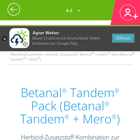
A-Z
Agrar Wetter
Öffnen
Bayer CropScience Deutschland GmbH
Kostenlos bei Google Play
®
®
®
Pflanzenschutzmittel / Herbizid, Zusatzstoff / Betanal
Tandem
Pack (Betanal
®
®
Tandem
+ Mero
)
Betanal
Tandem
®
®
Pack (Betanal
®
Tandem
+ Mero
)
®
®
Herbizid-Zusatzstoff-Kombination zur