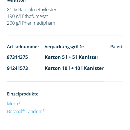
Wirkstoff
81 % Rapsölmethylester
190 g/l Ethofumesat
200 g/l Phenmedipham
Artikelnummer
Verpackungsgröße
Paletten
87314375
Karton 5 l + 5 l Kanister
80
91241573
Karton 10 l + 10 l Kanister
36
Einzelprodukte
®
Mero
®
®
Betanal
Tandem