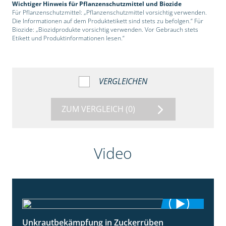
Wichtiger Hinweis für Pflanzenschutzmittel und Biozide
Für Pflanzenschutzmittel: „Pflanzenschutzmittel vorsichtig verwenden.
Die Informationen auf dem Produktetikett sind stets zu befolgen.“ Für
Biozide: „Biozidprodukte vorsichtig verwenden. Vor Gebrauch stets
Etikett und Produktinformationen lesen.“
VERGLEICHEN
ZUM VERGLEICH
(0)
Video
Unkrautbekämpfung in Zuckerrüben
1:02