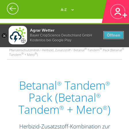
A-Z
Agrar Wetter
Öffnen
Bayer CropScience Deutschland GmbH
Kostenlos bei Google Play
®
®
®
Pflanzenschutzmittel / Herbizid, Zusatzstoff / Betanal
Tandem
Pack (Betanal
®
®
Tandem
+ Mero
)
Betanal
Tandem
®
®
Pack (Betanal
®
Tandem
+ Mero
)
®
®
Herbizid-Zusatzstoff-Kombination zur