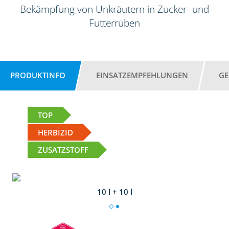
Bekämpfung von Unkräutern in Zucker- und
Futterrüben
PRODUKTINFO
EINSATZEMPFEHLUNGEN
GE
TOP
HERBIZID
ZUSATZSTOFF
10 l + 10 l