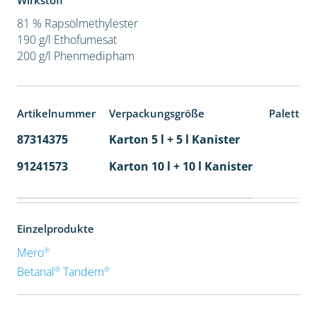
Wirkstoff
81 % Rapsölmethylester
190 g/l Ethofumesat
200 g/l Phenmedipham
Artikelnummer
Verpackungsgröße
Paletten
87314375
Karton 5 l + 5 l Kanister
80
91241573
Karton 10 l + 10 l Kanister
36
Einzelprodukte
®
Mero
®
®
Betanal
Tandem