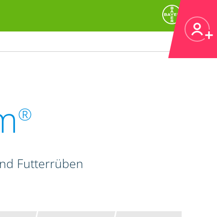
m
®
und Futterrüben