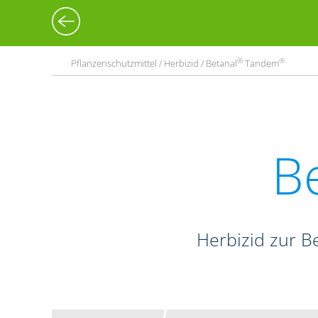
®
®
Pflanzenschutzmittel / Herbizid / Betanal
Tandem
B
Herbizid zur B