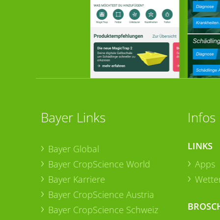
Bayer Links
Infos
LINKS
Bayer Global
Bayer CropScience World
Apps
Bayer Karriere
Wetter
Bayer CropScience Austria
BROSC
Bayer CropScience Schweiz