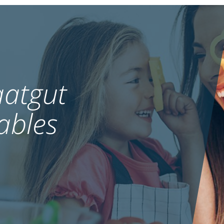
atgut
ables