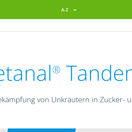
A-Z
etanal
Tande
®
ekämpfung von Unkräutern in Zucker- 