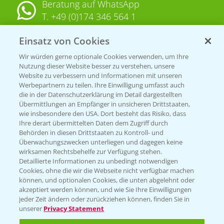
Beratung auf WhatsApp
T.
+49 (0)174 346 564 1
Einsatz von Cookies
KONTAKT
Wir würden gerne optionale Cookies verwenden, um Ihre
Nutzung dieser Website besser zu verstehen, unsere
Hilfe in Notfällen
Website zu verbessern und Informationen mit unseren
T.
+49 (0)214/30-20220
Werbepartnern zu teilen. Ihre Einwilligung umfasst auch
die in der Datenschutzerklärung im Detail dargestellten
Übermittlungen an Empfänger in unsicheren Drittstaaten,
wie insbesondere den USA. Dort besteht das Risiko, dass
Ihre derart übermittelten Daten dem Zugriff durch
Behörden in diesen Drittstaaten zu Kontroll- und
Überwachungszwecken unterliegen und dagegen keine
wirksamen Rechtsbehelfe zur Verfügung stehen.
Folgen Sie uns
Detaillierte Informationen zu unbedingt notwendigen
Cookies, ohne die wir die Webseite nicht verfügbar machen
können, und optionalen Cookies, die unten abgelehnt oder
akzeptiert werden können, und wie Sie Ihre Einwilligungen
jeder Zeit ändern oder zurückziehen können, finden Sie in
unserer
Privacy Statement