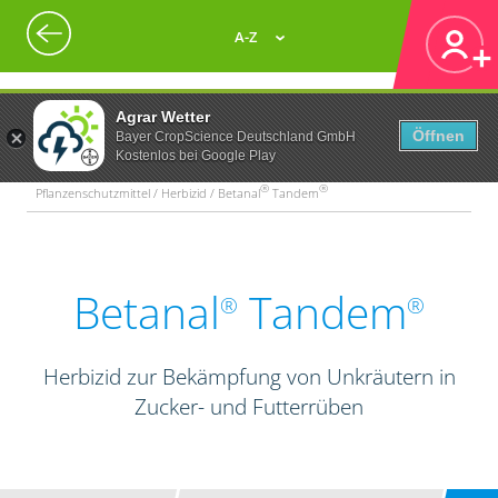
A-Z
Agrar Wetter
Öffnen
Bayer CropScience Deutschland GmbH
Kostenlos bei Google Play
®
®
Pflanzenschutzmittel / Herbizid / Betanal
Tandem
Betanal
Tandem
®
®
Herbizid zur Bekämpfung von Unkräutern in
Zucker- und Futterrüben