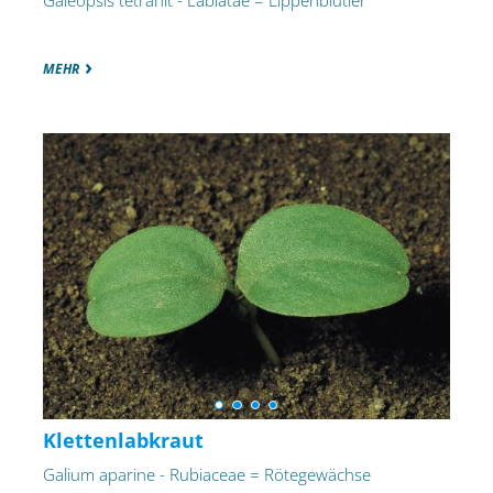
Galeopsis tetrahit - Labiatae = Lippenblütler
MEHR
Klettenlabkraut
Galium aparine - Rubiaceae = Rötegewächse