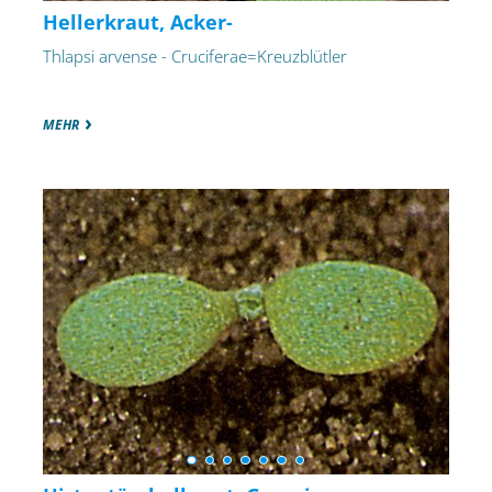
Hellerkraut, Acker-
Thlapsi arvense - Cruciferae=Kreuzblütler
MEHR