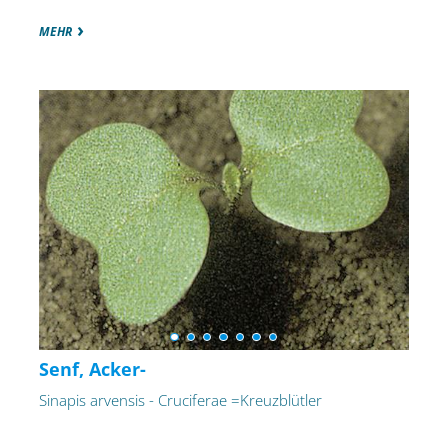
MEHR
Senf, Acker-
Sinapis arvensis - Cruciferae =Kreuzblütler