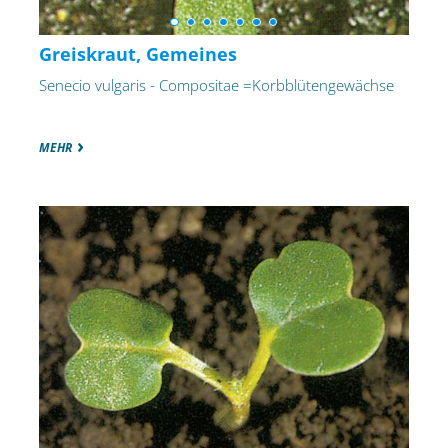
Greiskraut, Gemeines
Senecio vulgaris - Compositae =Korbblütengewächse
MEHR