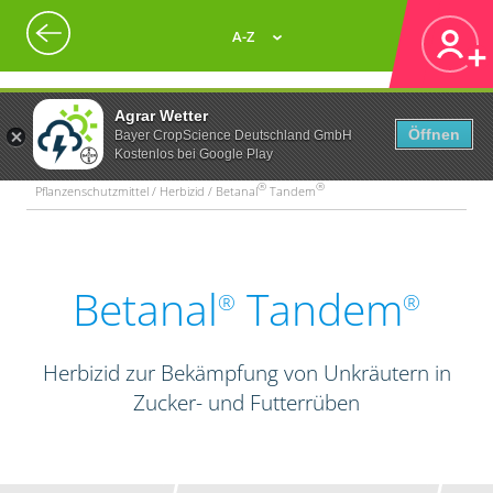
A-Z
Agrar Wetter
Öffnen
Bayer CropScience Deutschland GmbH
Kostenlos bei Google Play
®
®
Pflanzenschutzmittel / Herbizid / Betanal
Tandem
Betanal
Tandem
®
®
Herbizid zur Bekämpfung von Unkräutern in
Zucker- und Futterrüben