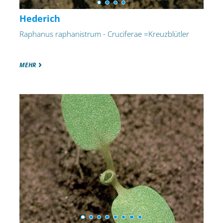
Hederich
Raphanus raphanistrum - Cruciferae =Kreuzblütler
MEHR