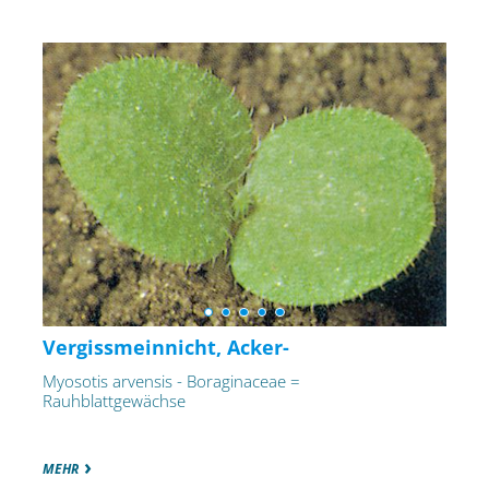
Vergissmeinnicht, Acker-
Myosotis arvensis - Boraginaceae =
Rauhblattgewächse
MEHR