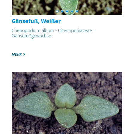
Gänsefuß, Weißer
Chenopodium album - Chenopodiaceae =
Gänsefußgewächse
MEHR