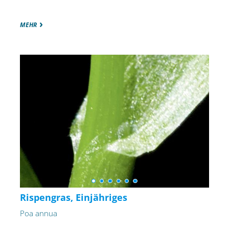
MEHR
Rispengras, Einjähriges
Poa annua