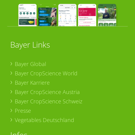
Bayer Links
Bayer Global
Bayer CropScience World
Bayer Karriere
Bayer CropScience Austria
Bayer CropScience Schweiz
Presse
Vegetables Deutschland
Infos