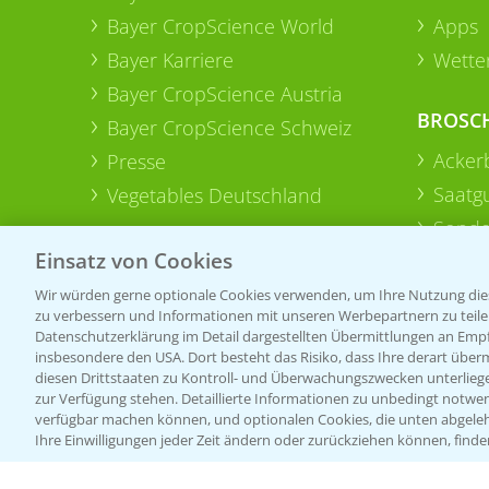
Bayer CropScience World
Apps
Bayer Karriere
Wetter
Bayer CropScience Austria
BROSC
Bayer CropScience Schweiz
Acker
Presse
Saatg
Vegetables Deutschland
Sonde
Einsatz von Cookies
Wir würden gerne optionale Cookies verwenden, um Ihre Nutzung dies
zu verbessern und Informationen mit unseren Werbepartnern zu teilen.
Datenschutzerklärung im Detail dargestellten Übermittlungen an Empfä
insbesondere den USA. Dort besteht das Risiko, dass Ihre derart über
diesen Drittstaaten zu Kontroll- und Überwachungszwecken unterlie
zur Verfügung stehen. Detaillierte Informationen zu unbedingt notwen
verfügbar machen können, und optionalen Cookies, die unten abgeleh
Ihre Einwilligungen jeder Zeit ändern oder zurückziehen können, finde