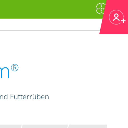
m
®
und Futterrüben