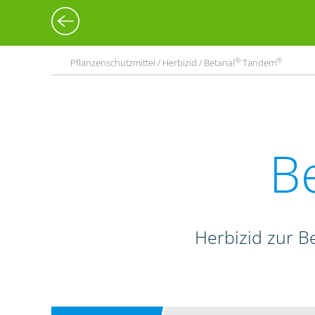
®
®
Pflanzenschutzmittel / Herbizid / Betanal
Tandem
B
Herbizid zur B