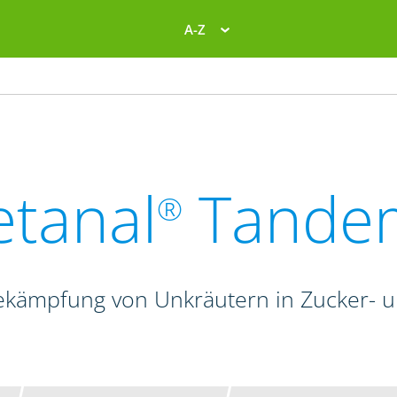
A-Z
etanal
Tande
®
ekämpfung von Unkräutern in Zucker- 