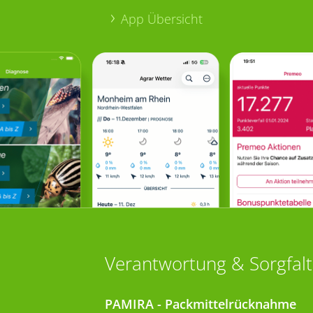
App Übersicht
Verantwortung & Sorgfalt
PAMIRA - Packmittelrücknahme