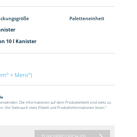
ackungsgröße
Paletteneinheit
anister
n 10 l Kanister
em
+ Mero
)
®
®
de
 verwenden. Die Informationen auf dem Produktetikett sind stets zu
en. Vor Gebrauch stets Etikett und Produktinformationen lesen.“
ZUM VERGLEICH
(0)