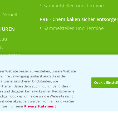
Sammelstellen und Termine
 Aktuell
PRE - Chemikalien sicher entsorge
Sammelstellen und Termine
HÜREN
bau
ut
rkulturen
er Website besser zu verstehen, unsere Website
 Ihre Einwilligung umfasst auch die in der
nger in unsicheren Drittstaaten, wie
Cookie Einste
mittelten Daten dem Zugriff durch Behörden in
gen und dagegen keine wirksamen Rechtsbehelfe
digen Cookies, ohne die wir die Webseite nicht
Folgen Sie uns
nt oder akzeptiert werden können, und wie Sie
Bis zu 4 Produkte vergleichen:
(noch 4)
n Sie in unserer
Privacy Statement