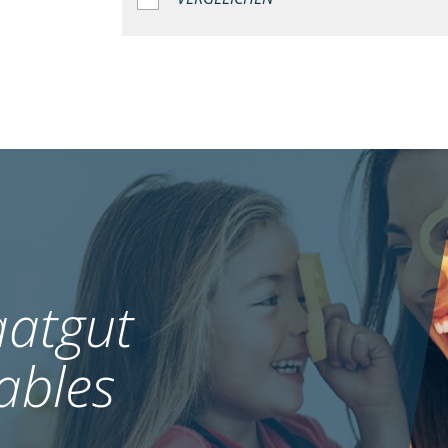
atgut
ables