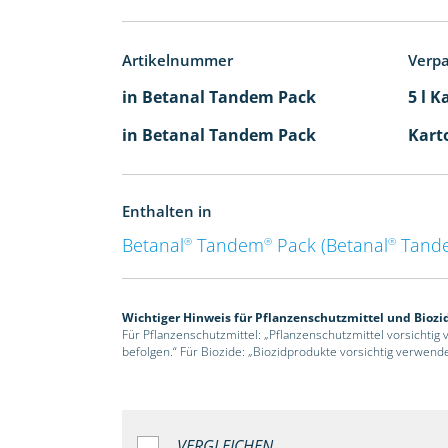
Artikelnummer
Verp
in Betanal Tandem Pack
5 l K
in Betanal Tandem Pack
Karto
Enthalten in
Betanal
Tandem
Pack (Betanal
Tand
®
®
®
Wichtiger Hinweis für Pflanzenschutzmittel und Biozi
Für Pflanzenschutzmittel: „Pflanzenschutzmittel vorsichtig
befolgen.“ Für Biozide: „Biozidprodukte vorsichtig verwend
VERGLEICHEN