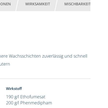
IONEN
WIRKSAMKEIT
MISCHBARKEIT
G
kere Wachsschichten zuverlässig und schnell
utern
Wirkstoff
190 g/l Ethofumesat
200 g/l Phenmedipham