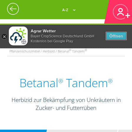
A-Z
Agrar Wetter
Öffnen
Bayer CropScience Deutschland GmbH
Kostenlos bei Google Play
®
®
Pflanzenschutzmittel / Herbizid / Betanal
Tandem
Betanal
Tandem
®
®
Herbizid zur Bekämpfung von Unkräutern in
Zucker- und Futterrüben