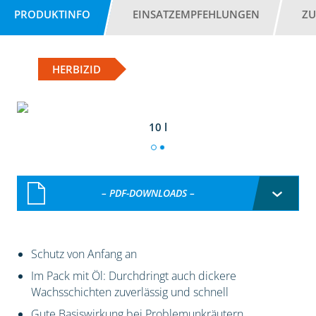
PRODUKTINFO
EINSATZEMPFEHLUNGEN
ZU
HERBIZID
10 l
– PDF-DOWNLOADS –
Schutz von Anfang an
Im Pack mit Öl: Durchdringt auch dickere
Wachsschichten zuverlässig und schnell
Gute Basiswirkung bei Problemunkräutern