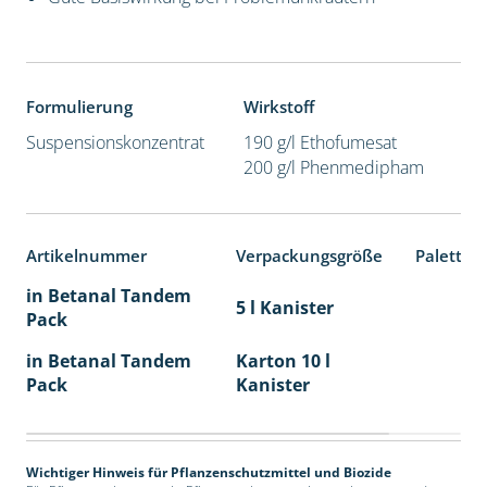
Formulierung
Wirkstoff
Suspensionskonzentrat
190 g/l Ethofumesat
200 g/l Phenmedipham
Artikelnummer
Verpackungsgröße
Paletten
in Betanal Tandem
5 l Kanister
Pack
in Betanal Tandem
Karton 10 l
Pack
Kanister
Wichtiger Hinweis für Pflanzenschutzmittel und Biozide