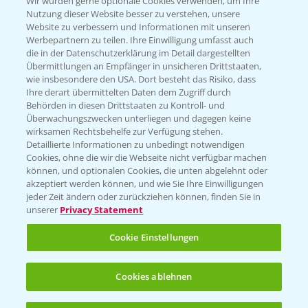
Wir würden gerne optionale Cookies verwenden, um Ihre
Nutzung dieser Website besser zu verstehen, unsere
Website zu verbessern und Informationen mit unseren
KONTAKT
Werbepartnern zu teilen. Ihre Einwilligung umfasst auch
die in der Datenschutzerklärung im Detail dargestellten
Übermittlungen an Empfänger in unsicheren Drittstaaten,
Hilfe in Notfällen
wie insbesondere den USA. Dort besteht das Risiko, dass
Ihre derart übermittelten Daten dem Zugriff durch
T.
+49 (0)214/30-20220
Behörden in diesen Drittstaaten zu Kontroll- und
Überwachungszwecken unterliegen und dagegen keine
wirksamen Rechtsbehelfe zur Verfügung stehen.
Detaillierte Informationen zu unbedingt notwendigen
Cookies, ohne die wir die Webseite nicht verfügbar machen
können, und optionalen Cookies, die unten abgelehnt oder
akzeptiert werden können, und wie Sie Ihre Einwilligungen
jeder Zeit ändern oder zurückziehen können, finden Sie in
Folgen Sie uns
unserer
Privacy Statement
Cookie Einstellungen
Cookies ablehnen