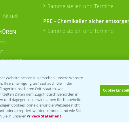
Sammelstellen und Termine
 Aktuell
PRE - Chemikalien sicher entsorge
Sammelstellen und Termine
HÜREN
bau
ut
rkulturen
er Website besser zu verstehen, unsere Website
 Ihre Einwilligung umfasst auch die in der
nger in unsicheren Drittstaaten, wie
Cookie Einste
mittelten Daten dem Zugriff durch Behörden in
gen und dagegen keine wirksamen Rechtsbehelfe
digen Cookies, ohne die wir die Webseite nicht
Folgen Sie uns
nt oder akzeptiert werden können, und wie Sie
Bis zu 4 Produkte vergleichen:
(noch 4)
n Sie in unserer
Privacy Statement