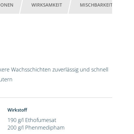
IONEN
WIRKSAMKEIT
MISCHBARKEIT
G
kere Wachsschichten zuverlässig und schnell
utern
Wirkstoff
190 g/l Ethofumesat
200 g/l Phenmedipham