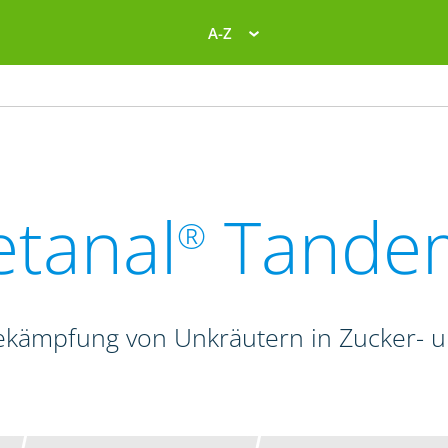
A-Z
etanal
Tande
®
ekämpfung von Unkräutern in Zucker- 