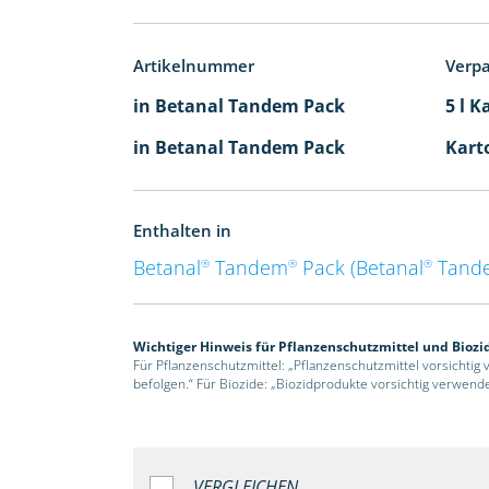
Artikelnummer
Verp
in Betanal Tandem Pack
5 l K
in Betanal Tandem Pack
Karto
Enthalten in
Betanal
Tandem
Pack (Betanal
Tand
®
®
®
Wichtiger Hinweis für Pflanzenschutzmittel und Biozi
Für Pflanzenschutzmittel: „Pflanzenschutzmittel vorsichtig
befolgen.“ Für Biozide: „Biozidprodukte vorsichtig verwend
VERGLEICHEN