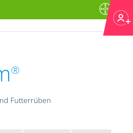
m
®
und Futterrüben