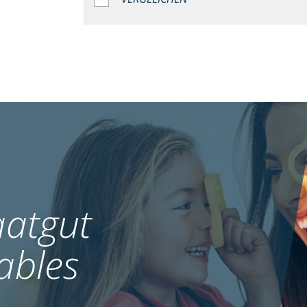
atgut
ables