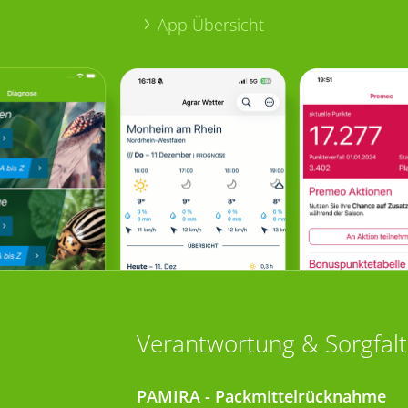
App Übersicht
Verantwortung & Sorgfalt
PAMIRA - Packmittelrücknahme