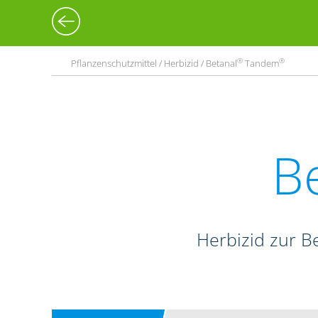
®
®
Pflanzenschutzmittel / Herbizid / Betanal
Tandem
B
Herbizid zur B