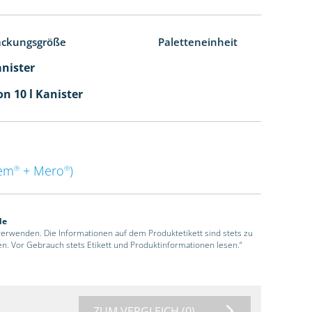
ackungsgröße
Paletteneinheit
anister
n 10 l Kanister
em
+ Mero
)
®
®
de
 verwenden. Die Informationen auf dem Produktetikett sind stets zu
en. Vor Gebrauch stets Etikett und Produktinformationen lesen.“
ZUM VERGLEICH
(0)