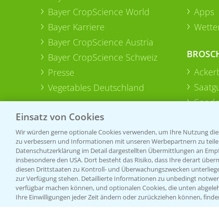
Bayer CropScience World
Apps
Bayer Karriere
Wetter
Bayer CropScience Austria
BROSC
Bayer CropScience Schweiz
Acker
Presse
Saatg
Vegetables Deutschland
Sonde
Einsatz von Cookies
Wir würden gerne optionale Cookies verwenden, um Ihre Nutzung dies
zu verbessern und Informationen mit unseren Werbepartnern zu teilen.
Datenschutzerklärung im Detail dargestellten Übermittlungen an Empfä
insbesondere den USA. Dort besteht das Risiko, dass Ihre derart über
diesen Drittstaaten zu Kontroll- und Überwachungszwecken unterlie
zur Verfügung stehen. Detaillierte Informationen zu unbedingt notwen
verfügbar machen können, und optionalen Cookies, die unten abgeleh
Ihre Einwilligungen jeder Zeit ändern oder zurückziehen können, finde