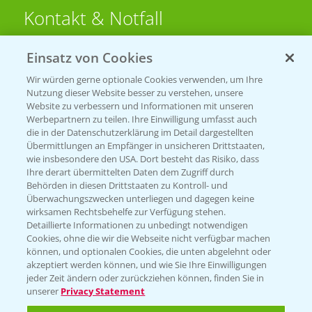
Kontakt & Notfall
Einsatz von Cookies
Beratung auf WhatsApp
T.
+49 (0)174 346 564 1
Wir würden gerne optionale Cookies verwenden, um Ihre
Nutzung dieser Website besser zu verstehen, unsere
Website zu verbessern und Informationen mit unseren
KONTAKT
Werbepartnern zu teilen. Ihre Einwilligung umfasst auch
die in der Datenschutzerklärung im Detail dargestellten
Übermittlungen an Empfänger in unsicheren Drittstaaten,
Hilfe in Notfällen
wie insbesondere den USA. Dort besteht das Risiko, dass
Ihre derart übermittelten Daten dem Zugriff durch
T.
+49 (0)214/30-20220
Behörden in diesen Drittstaaten zu Kontroll- und
Überwachungszwecken unterliegen und dagegen keine
wirksamen Rechtsbehelfe zur Verfügung stehen.
Detaillierte Informationen zu unbedingt notwendigen
Cookies, ohne die wir die Webseite nicht verfügbar machen
können, und optionalen Cookies, die unten abgelehnt oder
akzeptiert werden können, und wie Sie Ihre Einwilligungen
jeder Zeit ändern oder zurückziehen können, finden Sie in
Folgen Sie uns
unserer
Privacy Statement