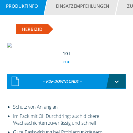
PRODUKTINFO
EINSATZEMPFEHLUNGEN
ZU
HERBIZID
10 l
– PDF-DOWNLOADS –
Schutz von Anfang an
Im Pack mit Öl: Durchdringt auch dickere
Wachsschichten zuverlässig und schnell
Gute Basiswirkung bei Problemunkräutern