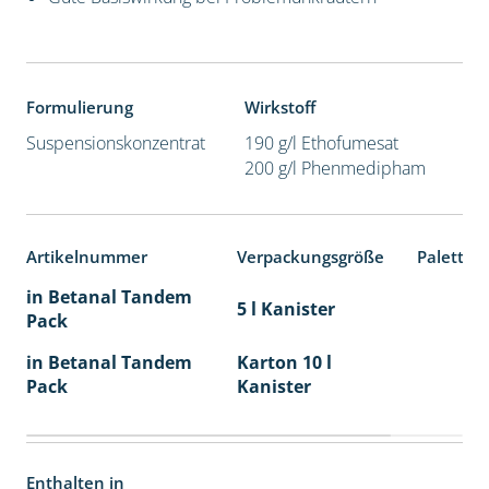
Formulierung
Wirkstoff
Suspensionskonzentrat
190 g/l Ethofumesat
200 g/l Phenmedipham
Artikelnummer
Verpackungsgröße
Paletten
in Betanal Tandem
5 l Kanister
Pack
in Betanal Tandem
Karton 10 l
Pack
Kanister
Enthalten in