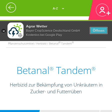
A-Z
Agrar Wetter
Öffnen
Bayer CropScience Deutschland GmbH
Kostenlos bei Google Play
®
®
Pflanzenschutzmittel / Herbizid / Betanal
Tandem
Betanal
Tandem
®
®
Herbizid zur Bekämpfung von Unkräutern in
Zucker- und Futterrüben