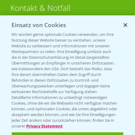
Kontakt & Notfall
Einsatz von Cookies
Beratung auf WhatsApp
T.
+49 (0)174 346 564 1
Wir würden gerne optionale Cookies verwenden, um Ihre
Nutzung dieser Website besser zu verstehen, unsere
Website zu verbessern und Informationen mit unseren
KONTAKT
Werbepartnern zu teilen. Ihre Einwilligung umfasst auch
die in der Datenschutzerklärung im Detail dargestellten
Übermittlungen an Empfänger in unsicheren Drittstaaten,
Hilfe in Notfällen
wie insbesondere den USA. Dort besteht das Risiko, dass
Ihre derart übermittelten Daten dem Zugriff durch
T.
+49 (0)214/30-20220
Behörden in diesen Drittstaaten zu Kontroll- und
Überwachungszwecken unterliegen und dagegen keine
wirksamen Rechtsbehelfe zur Verfügung stehen.
Detaillierte Informationen zu unbedingt notwendigen
Cookies, ohne die wir die Webseite nicht verfügbar machen
können, und optionalen Cookies, die unten abgelehnt oder
akzeptiert werden können, und wie Sie Ihre Einwilligungen
jeder Zeit ändern oder zurückziehen können, finden Sie in
Folgen Sie uns
unserer
Privacy Statement