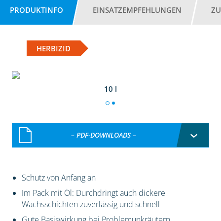
PRODUKTINFO
EINSATZEMPFEHLUNGEN
ZU
HERBIZID
10 l
– PDF-DOWNLOADS –
Schutz von Anfang an
Im Pack mit Öl: Durchdringt auch dickere
Wachsschichten zuverlässig und schnell
Gute Basiswirkung bei Problemunkräutern