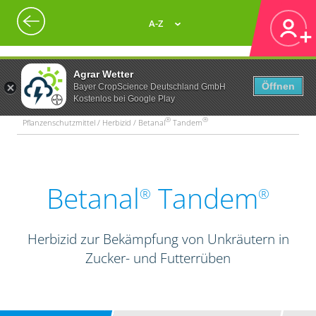
A-Z
Agrar Wetter
Öffnen
Bayer CropScience Deutschland GmbH
Kostenlos bei Google Play
®
®
Pflanzenschutzmittel / Herbizid / Betanal
Tandem
Betanal
Tandem
®
®
Herbizid zur Bekämpfung von Unkräutern in
Zucker- und Futterrüben