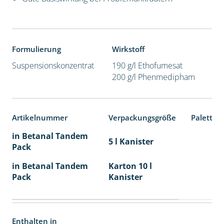
Formulierung
Wirkstoff
Suspensionskonzentrat
190 g/l Ethofumesat
200 g/l Phenmedipham
Artikelnummer
Verpackungsgröße
Paletten
in Betanal Tandem
5 l Kanister
Pack
in Betanal Tandem
Karton 10 l
Pack
Kanister
Enthalten in