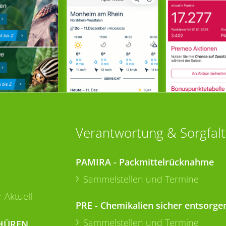
Verantwortung & Sorgfalt
PAMIRA - Packmittelrücknahme
Sammelstellen und Termine
 Aktuell
PRE - Chemikalien sicher entsorge
Sammelstellen und Termine
HÜREN