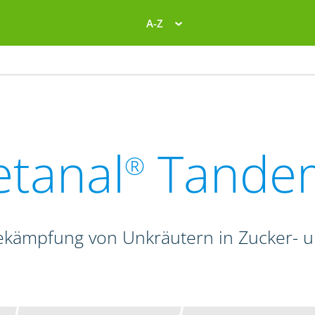
A-Z
etanal
Tande
®
ekämpfung von Unkräutern in Zucker- 