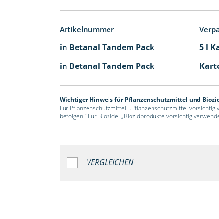
Artikelnummer
Verp
in Betanal Tandem Pack
5 l K
in Betanal Tandem Pack
Karto
Wichtiger Hinweis für Pflanzenschutzmittel und Biozi
Für Pflanzenschutzmittel: „Pflanzenschutzmittel vorsichtig
befolgen.“ Für Biozide: „Biozidprodukte vorsichtig verwend
VERGLEICHEN