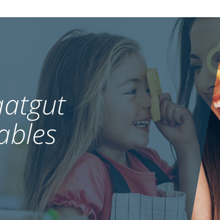
atgut
ables