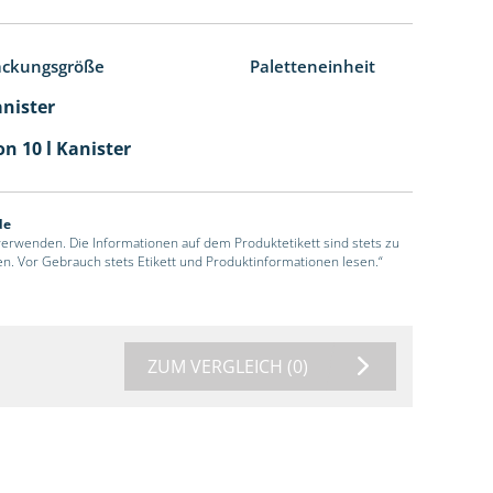
ackungsgröße
Paletteneinheit
anister
n 10 l Kanister
de
 verwenden. Die Informationen auf dem Produktetikett sind stets zu
en. Vor Gebrauch stets Etikett und Produktinformationen lesen.“
ZUM VERGLEICH
(0)