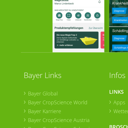
Bayer Links
Infos
LINKS
Bayer Global
Bayer CropScience World
Apps
Bayer Karriere
Wetter
Bayer CropScience Austria
BROSC