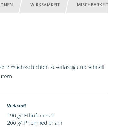
IONEN
WIRKSAMKEIT
MISCHBARKEIT
G
kere Wachsschichten zuverlässig und schnell
utern
Wirkstoff
190 g/l Ethofumesat
200 g/l Phenmedipham