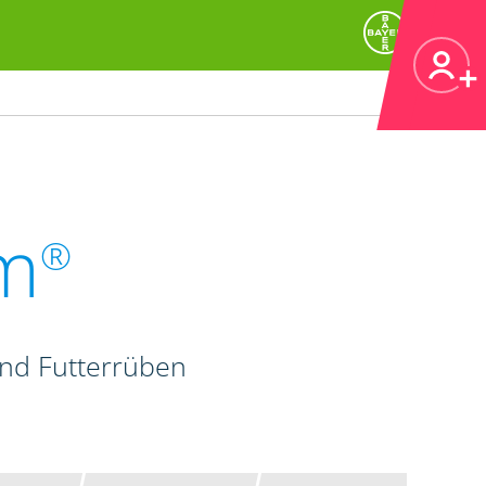
m
®
und Futterrüben