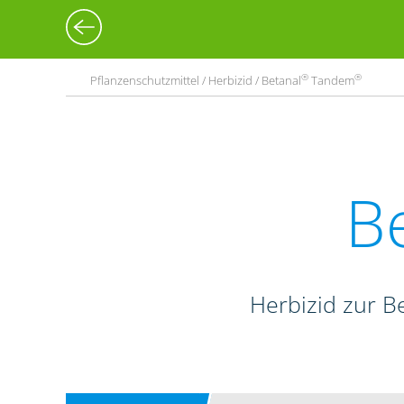
®
®
Pflanzenschutzmittel / Herbizid / Betanal
Tandem
B
Herbizid zur B