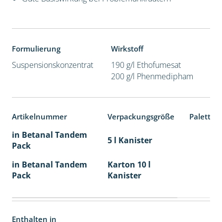
Formulierung
Wirkstoff
Suspensionskonzentrat
190 g/l Ethofumesat
200 g/l Phenmedipham
Artikelnummer
Verpackungsgröße
Paletten
in Betanal Tandem
5 l Kanister
Pack
in Betanal Tandem
Karton 10 l
Pack
Kanister
Enthalten in