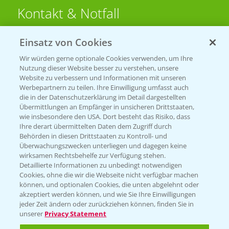
Kontakt & Notfall
Einsatz von Cookies
Beratung auf WhatsApp
T.
+49 (0)174 346 564 1
Wir würden gerne optionale Cookies verwenden, um Ihre
Nutzung dieser Website besser zu verstehen, unsere
Website zu verbessern und Informationen mit unseren
KONTAKT
Werbepartnern zu teilen. Ihre Einwilligung umfasst auch
die in der Datenschutzerklärung im Detail dargestellten
Übermittlungen an Empfänger in unsicheren Drittstaaten,
Hilfe in Notfällen
wie insbesondere den USA. Dort besteht das Risiko, dass
Ihre derart übermittelten Daten dem Zugriff durch
T.
+49 (0)214/30-20220
Behörden in diesen Drittstaaten zu Kontroll- und
Überwachungszwecken unterliegen und dagegen keine
wirksamen Rechtsbehelfe zur Verfügung stehen.
Detaillierte Informationen zu unbedingt notwendigen
Cookies, ohne die wir die Webseite nicht verfügbar machen
können, und optionalen Cookies, die unten abgelehnt oder
akzeptiert werden können, und wie Sie Ihre Einwilligungen
jeder Zeit ändern oder zurückziehen können, finden Sie in
Folgen Sie uns
unserer
Privacy Statement