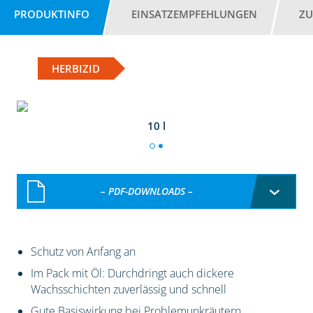
PRODUKTINFO
EINSATZEMPFEHLUNGEN
ZU
HERBIZID
10 l
– PDF-DOWNLOADS –
Schutz von Anfang an
Im Pack mit Öl: Durchdringt auch dickere
Wachsschichten zuverlässig und schnell
Gute Basiswirkung bei Problemunkräutern