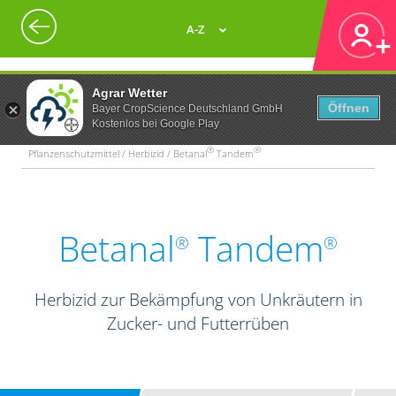
A-Z
Agrar Wetter
Öffnen
Bayer CropScience Deutschland GmbH
Kostenlos bei Google Play
®
®
Pflanzenschutzmittel / Herbizid / Betanal
Tandem
Betanal
Tandem
®
®
Herbizid zur Bekämpfung von Unkräutern in
Zucker- und Futterrüben