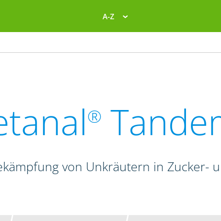
A-Z
etanal
Tande
®
ekämpfung von Unkräutern in Zucker- 