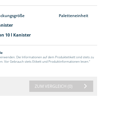
ackungsgröße
Paletteneinheit
anister
n 10 l Kanister
de
 verwenden. Die Informationen auf dem Produktetikett sind stets zu
en. Vor Gebrauch stets Etikett und Produktinformationen lesen.“
ZUM VERGLEICH
(0)