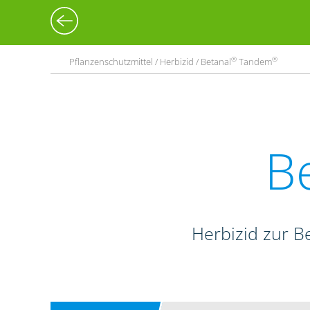
®
®
Pflanzenschutzmittel / Herbizid / Betanal
Tandem
B
Herbizid zur B