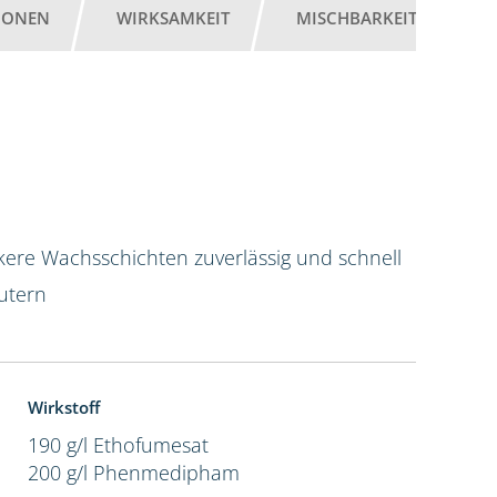
IONEN
WIRKSAMKEIT
MISCHBARKEIT
G
kere Wachsschichten zuverlässig und schnell
utern
Wirkstoff
190 g/l Ethofumesat
200 g/l Phenmedipham