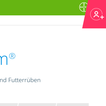
m
®
und Futterrüben