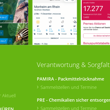
Verantwortung & Sorgfalt
PAMIRA - Packmittelrücknahme
Sammelstellen und Termine
 Aktuell
PRE - Chemikalien sicher entsorge
Sammelstellen und Termine
HÜREN