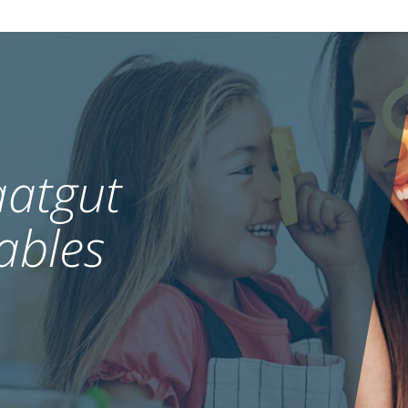
atgut
ables