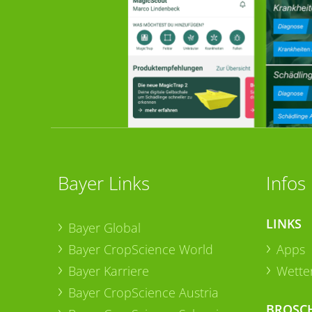
Bayer Links
Infos
LINKS
Bayer Global
Bayer CropScience World
Apps
Bayer Karriere
Wetter
Bayer CropScience Austria
BROSC