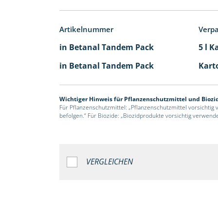
Artikelnummer
Verp
in Betanal Tandem Pack
5 l K
in Betanal Tandem Pack
Karto
Wichtiger Hinweis für Pflanzenschutzmittel und Biozi
Für Pflanzenschutzmittel: „Pflanzenschutzmittel vorsichtig
befolgen.“ Für Biozide: „Biozidprodukte vorsichtig verwend
VERGLEICHEN