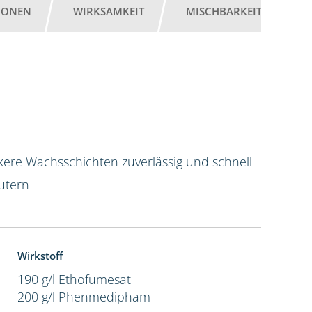
IONEN
WIRKSAMKEIT
MISCHBARKEIT
G
kere Wachsschichten zuverlässig und schnell
utern
Wirkstoff
190 g/l Ethofumesat
200 g/l Phenmedipham