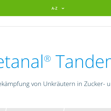
A-Z
etanal
Tande
®
ekämpfung von Unkräutern in Zucker- 