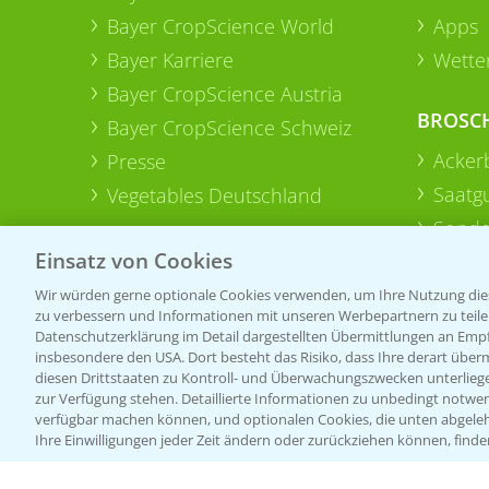
Bayer CropScience World
Apps
Bayer Karriere
Wetter
Bayer CropScience Austria
BROSC
Bayer CropScience Schweiz
Acker
Presse
Saatg
Vegetables Deutschland
Sonde
Einsatz von Cookies
Wir würden gerne optionale Cookies verwenden, um Ihre Nutzung dies
zu verbessern und Informationen mit unseren Werbepartnern zu teilen.
Datenschutzerklärung im Detail dargestellten Übermittlungen an Empfä
insbesondere den USA. Dort besteht das Risiko, dass Ihre derart über
diesen Drittstaaten zu Kontroll- und Überwachungszwecken unterlie
zur Verfügung stehen. Detaillierte Informationen zu unbedingt notwen
verfügbar machen können, und optionalen Cookies, die unten abgeleh
Ihre Einwilligungen jeder Zeit ändern oder zurückziehen können, finde