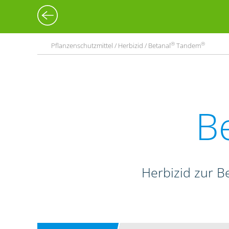
®
®
Pflanzenschutzmittel / Herbizid / Betanal
Tandem
B
Herbizid zur B