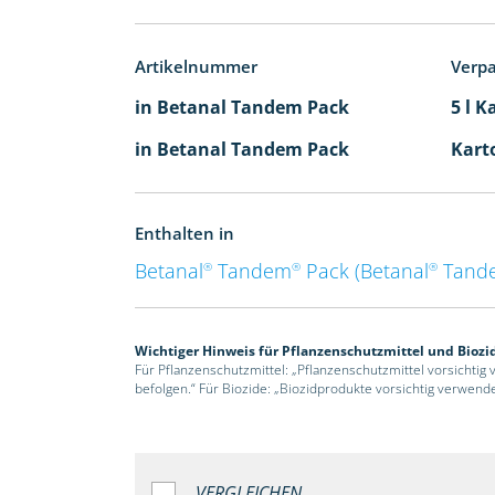
Artikelnummer
Verp
in Betanal Tandem Pack
5 l K
in Betanal Tandem Pack
Karto
Enthalten in
Betanal
Tandem
Pack (Betanal
Tand
®
®
®
Wichtiger Hinweis für Pflanzenschutzmittel und Biozi
Für Pflanzenschutzmittel: „Pflanzenschutzmittel vorsichtig
befolgen.“ Für Biozide: „Biozidprodukte vorsichtig verwend
VERGLEICHEN