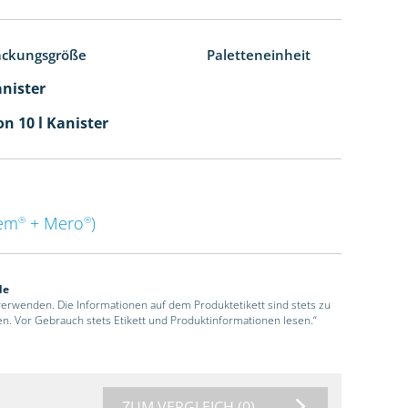
ackungsgröße
Paletteneinheit
anister
n 10 l Kanister
em
+ Mero
)
®
®
de
 verwenden. Die Informationen auf dem Produktetikett sind stets zu
en. Vor Gebrauch stets Etikett und Produktinformationen lesen.“
ZUM VERGLEICH
(0)