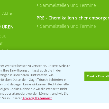
Sammelstellen und Termine
 Aktuell
PRE - Chemikalien sicher entsorge
Sammelstellen und Termine
HÜREN
bau
ut
rkulturen
er Website besser zu verstehen, unsere Website
 Ihre Einwilligung umfasst auch die in der
nger in unsicheren Drittstaaten, wie
Cookie Einste
mittelten Daten dem Zugriff durch Behörden in
gen und dagegen keine wirksamen Rechtsbehelfe
digen Cookies, ohne die wir die Webseite nicht
Folgen Sie uns
nt oder akzeptiert werden können, und wie Sie
Bis zu 4 Produkte vergleichen:
(noch 4)
n Sie in unserer
Privacy Statement