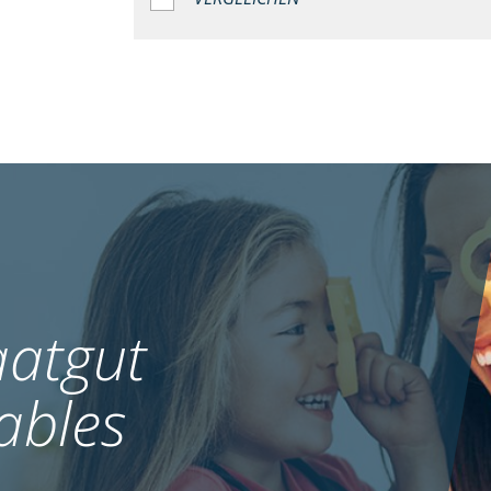
atgut
ables