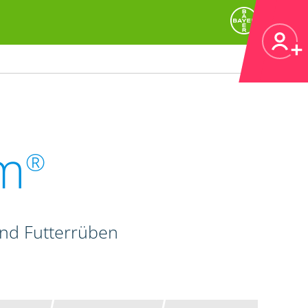
m
®
und Futterrüben