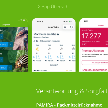
App Übersicht
Verantwortung & Sorgfalt
PAMIRA - Packmittelrücknahme