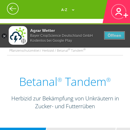
A-Z
Agrar Wetter
Öffnen
Bayer CropScience Deutschland GmbH
Kostenlos bei Google Play
®
®
Pflanzenschutzmittel / Herbizid / Betanal
Tandem
Betanal
Tandem
®
®
Herbizid zur Bekämpfung von Unkräutern in
Zucker- und Futterrüben