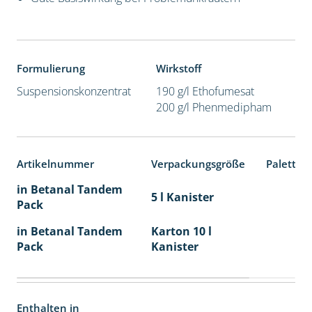
Formulierung
Wirkstoff
Suspensionskonzentrat
190 g/l Ethofumesat
200 g/l Phenmedipham
Artikelnummer
Verpackungsgröße
Paletten
in Betanal Tandem
5 l Kanister
Pack
in Betanal Tandem
Karton 10 l
Pack
Kanister
Enthalten in