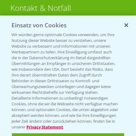
Kontakt & Notfall
Einsatz von Cookies
Beratung auf WhatsApp
T.
+49 (0)174 346 564 1
Wir würden gerne optionale Cookies verwenden, um Ihre
Nutzung dieser Website besser zu verstehen, unsere
Website zu verbessern und Informationen mit unseren
KONTAKT
Werbepartnern zu teilen. Ihre Einwilligung umfasst auch
die in der Datenschutzerklärung im Detail dargestellten
Übermittlungen an Empfänger in unsicheren Drittstaaten,
Hilfe in Notfällen
wie insbesondere den USA. Dort besteht das Risiko, dass
Ihre derart übermittelten Daten dem Zugriff durch
T.
+49 (0)214/30-20220
Behörden in diesen Drittstaaten zu Kontroll- und
Überwachungszwecken unterliegen und dagegen keine
wirksamen Rechtsbehelfe zur Verfügung stehen.
Detaillierte Informationen zu unbedingt notwendigen
Cookies, ohne die wir die Webseite nicht verfügbar machen
können, und optionalen Cookies, die unten abgelehnt oder
akzeptiert werden können, und wie Sie Ihre Einwilligungen
jeder Zeit ändern oder zurückziehen können, finden Sie in
Folgen Sie uns
unserer
Privacy Statement