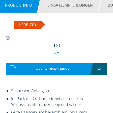
PRODUKTINFO
EINSATZEMPFEHLUNGEN
ZU
HERBIZID
10 l
– PDF-DOWNLOADS –
Schutz von Anfang an
Im Pack mit Öl: Durchdringt auch dickere
Wachsschichten zuverlässig und schnell
Gute Basiswirkung bei Problemunkräutern