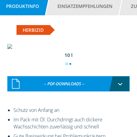
PRODUKTINFO
EINSATZEMPFEHLUNGEN
ZU
HERBIZID
10 l
– PDF-DOWNLOADS –
Schutz von Anfang an
Im Pack mit Öl: Durchdringt auch dickere
Wachsschichten zuverlässig und schnell
Gute Basiswirkung bei Problemunkräutern