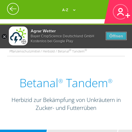
A-Z
Agrar Wetter
Öffnen
Bayer CropScience Deutschland GmbH
Kostenlos bei Google Play
®
®
Pflanzenschutzmittel / Herbizid / Betanal
Tandem
Betanal
Tandem
®
®
Herbizid zur Bekämpfung von Unkräutern in
Zucker- und Futterrüben