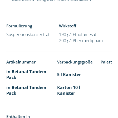
Formulierung
Wirkstoff
Suspensionskonzentrat
190 g/l Ethofumesat
200 g/l Phenmedipham
Artikelnummer
Verpackungsgröße
Paletten
in Betanal Tandem
5 l Kanister
Pack
in Betanal Tandem
Karton 10 l
Pack
Kanister
Enthalten in