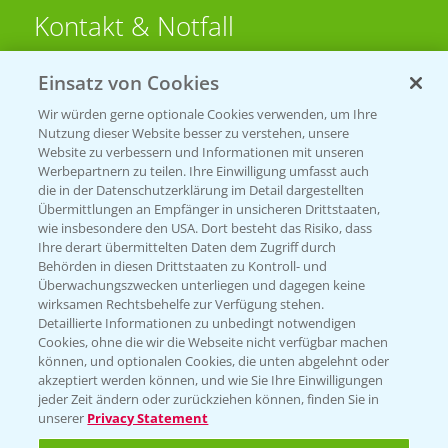
Kontakt & Notfall
Einsatz von Cookies
Beratung auf WhatsApp
T.
+49 (0)174 346 564 1
Wir würden gerne optionale Cookies verwenden, um Ihre
Nutzung dieser Website besser zu verstehen, unsere
Website zu verbessern und Informationen mit unseren
KONTAKT
Werbepartnern zu teilen. Ihre Einwilligung umfasst auch
die in der Datenschutzerklärung im Detail dargestellten
Übermittlungen an Empfänger in unsicheren Drittstaaten,
Hilfe in Notfällen
wie insbesondere den USA. Dort besteht das Risiko, dass
Ihre derart übermittelten Daten dem Zugriff durch
T.
+49 (0)214/30-20220
Behörden in diesen Drittstaaten zu Kontroll- und
Überwachungszwecken unterliegen und dagegen keine
wirksamen Rechtsbehelfe zur Verfügung stehen.
Detaillierte Informationen zu unbedingt notwendigen
Cookies, ohne die wir die Webseite nicht verfügbar machen
können, und optionalen Cookies, die unten abgelehnt oder
akzeptiert werden können, und wie Sie Ihre Einwilligungen
jeder Zeit ändern oder zurückziehen können, finden Sie in
Folgen Sie uns
unserer
Privacy Statement