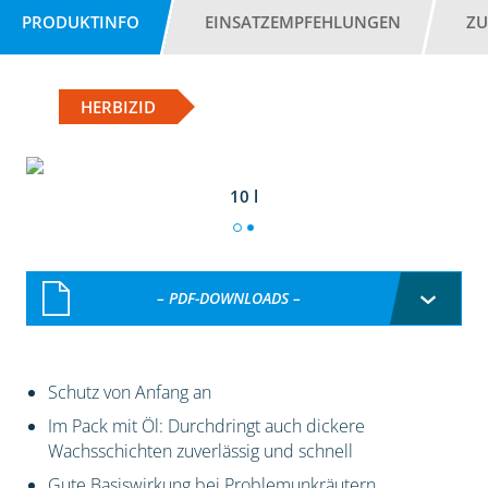
PRODUKTINFO
EINSATZEMPFEHLUNGEN
ZU
HERBIZID
10 l
– PDF-DOWNLOADS –
Schutz von Anfang an
Im Pack mit Öl: Durchdringt auch dickere
Wachsschichten zuverlässig und schnell
Gute Basiswirkung bei Problemunkräutern