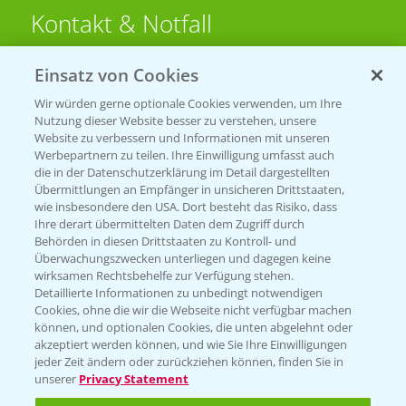
Kontakt & Notfall
Einsatz von Cookies
Beratung auf WhatsApp
T.
+49 (0)174 346 564 1
Wir würden gerne optionale Cookies verwenden, um Ihre
Nutzung dieser Website besser zu verstehen, unsere
Website zu verbessern und Informationen mit unseren
KONTAKT
Werbepartnern zu teilen. Ihre Einwilligung umfasst auch
die in der Datenschutzerklärung im Detail dargestellten
Übermittlungen an Empfänger in unsicheren Drittstaaten,
Hilfe in Notfällen
wie insbesondere den USA. Dort besteht das Risiko, dass
Ihre derart übermittelten Daten dem Zugriff durch
T.
+49 (0)214/30-20220
Behörden in diesen Drittstaaten zu Kontroll- und
Überwachungszwecken unterliegen und dagegen keine
wirksamen Rechtsbehelfe zur Verfügung stehen.
Detaillierte Informationen zu unbedingt notwendigen
Cookies, ohne die wir die Webseite nicht verfügbar machen
können, und optionalen Cookies, die unten abgelehnt oder
akzeptiert werden können, und wie Sie Ihre Einwilligungen
jeder Zeit ändern oder zurückziehen können, finden Sie in
Folgen Sie uns
unserer
Privacy Statement