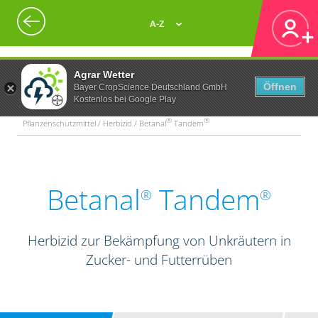
A-Z
Agrar Wetter
Öffnen
Bayer CropScience Deutschland GmbH
Kostenlos bei Google Play
®
®
Pflanzenschutzmittel / Herbizid / Betanal
Tandem
Betanal
Tandem
®
®
Herbizid zur Bekämpfung von Unkräutern in
Zucker- und Futterrüben