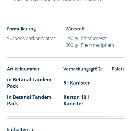
Formulierung
Wirkstoff
Suspensionskonzentrat
190 g/l Ethofumesat
200 g/l Phenmedipham
Artikelnummer
Verpackungsgröße
Paletten
in Betanal Tandem
5 l Kanister
Pack
in Betanal Tandem
Karton 10 l
Pack
Kanister
Enthalten in