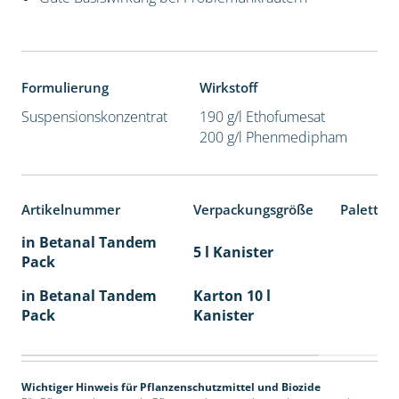
Formulierung
Wirkstoff
Suspensionskonzentrat
190 g/l Ethofumesat
200 g/l Phenmedipham
Artikelnummer
Verpackungsgröße
Paletten
in Betanal Tandem
5 l Kanister
Pack
in Betanal Tandem
Karton 10 l
Pack
Kanister
Wichtiger Hinweis für Pflanzenschutzmittel und Biozide