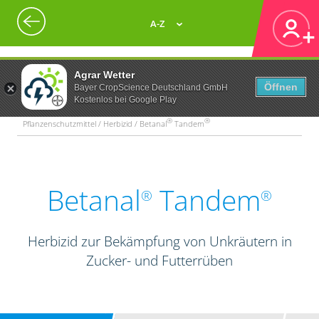
A-Z
Agrar Wetter
Öffnen
Bayer CropScience Deutschland GmbH
Kostenlos bei Google Play
®
®
Pflanzenschutzmittel / Herbizid / Betanal
Tandem
Betanal
Tandem
®
®
Herbizid zur Bekämpfung von Unkräutern in
Zucker- und Futterrüben