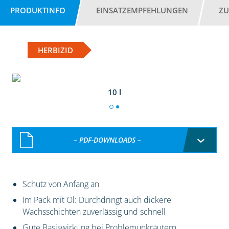
PRODUKTINFO
EINSATZEMPFEHLUNGEN
ZU
HERBIZID
10 l
– PDF-DOWNLOADS –
Schutz von Anfang an
Im Pack mit Öl: Durchdringt auch dickere
Wachsschichten zuverlässig und schnell
Gute Basiswirkung bei Problemunkräutern