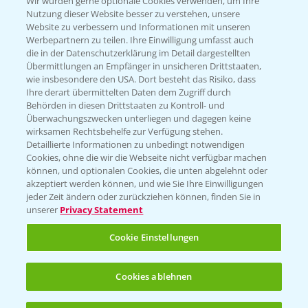
Wir würden gerne optionale Cookies verwenden, um Ihre
Nutzung dieser Website besser zu verstehen, unsere
Website zu verbessern und Informationen mit unseren
KONTAKT
Werbepartnern zu teilen. Ihre Einwilligung umfasst auch
die in der Datenschutzerklärung im Detail dargestellten
Übermittlungen an Empfänger in unsicheren Drittstaaten,
Hilfe in Notfällen
wie insbesondere den USA. Dort besteht das Risiko, dass
Ihre derart übermittelten Daten dem Zugriff durch
T.
+49 (0)214/30-20220
Behörden in diesen Drittstaaten zu Kontroll- und
Überwachungszwecken unterliegen und dagegen keine
wirksamen Rechtsbehelfe zur Verfügung stehen.
Detaillierte Informationen zu unbedingt notwendigen
Cookies, ohne die wir die Webseite nicht verfügbar machen
können, und optionalen Cookies, die unten abgelehnt oder
akzeptiert werden können, und wie Sie Ihre Einwilligungen
jeder Zeit ändern oder zurückziehen können, finden Sie in
Folgen Sie uns
unserer
Privacy Statement
Cookie Einstellungen
Cookies ablehnen