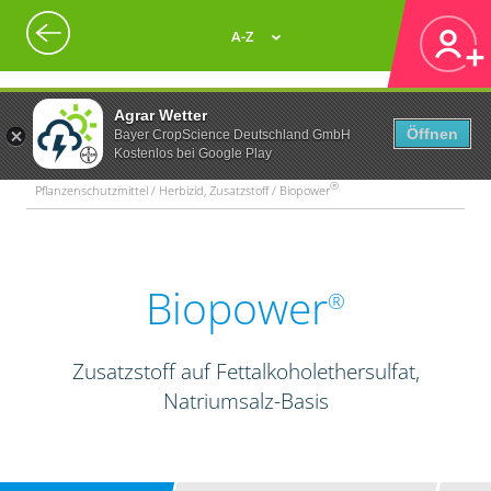
A-Z
Agrar Wetter
Öffnen
Bayer CropScience Deutschland GmbH
Kostenlos bei Google Play
®
Pflanzenschutzmittel / Herbizid, Zusatzstoff / Biopower
Biopower
®
Zusatzstoff auf Fettalkoholethersulfat,
Natriumsalz-Basis