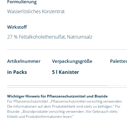
Formulierung
Wasserlösliches Konzentrat
Wirkstoff
27 % Fettalkoholethersulfat, Natriumsalz
Artikelnummer
Verpackungsgröße
Palettenei
in Packs
5 l Kanister
Wichtiger Hinweis für Pflanzenschutzmittel und Biozide
Für Pflanzenschutzmittel: „Pflanzenschutzmittel vorsichtig verwenden.
Die Informationen auf dem Produktetikett sind stets zu befolgen.“ Für
Biozide: „Biozidprodukte vorsichtig verwenden. Vor Gebrauch stets
Etikett und Produktinformationen lesen.“