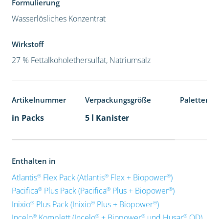
Formulierung
Wasserlösliches Konzentrat
Wirkstoff
27 % Fettalkoholethersulfat, Natriumsalz
Artikelnummer
Verpackungsgröße
Palettenei
in Packs
5 l Kanister
Enthalten in
®
®
®
Atlantis
Flex Pack (Atlantis
Flex + Biopower
)
®
®
®
Pacifica
Plus Pack (Pacifica
Plus + Biopower
)
®
®
®
Inixio
Plus Pack (Inixio
Plus + Biopower
)
®
®
®
®
Incelo
Komplett (Incelo
+ Biopower
und Husar
OD)