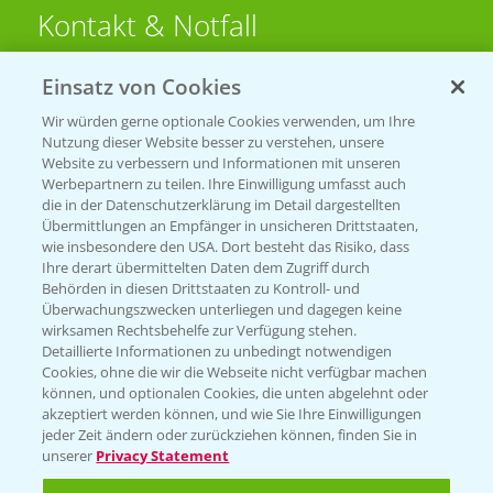
Kontakt & Notfall
Einsatz von Cookies
Beratung auf WhatsApp
T.
+49 (0)174 346 564 1
Wir würden gerne optionale Cookies verwenden, um Ihre
Nutzung dieser Website besser zu verstehen, unsere
Website zu verbessern und Informationen mit unseren
KONTAKT
Werbepartnern zu teilen. Ihre Einwilligung umfasst auch
die in der Datenschutzerklärung im Detail dargestellten
Übermittlungen an Empfänger in unsicheren Drittstaaten,
Hilfe in Notfällen
wie insbesondere den USA. Dort besteht das Risiko, dass
Ihre derart übermittelten Daten dem Zugriff durch
T.
+49 (0)214/30-20220
Behörden in diesen Drittstaaten zu Kontroll- und
Überwachungszwecken unterliegen und dagegen keine
wirksamen Rechtsbehelfe zur Verfügung stehen.
Detaillierte Informationen zu unbedingt notwendigen
Cookies, ohne die wir die Webseite nicht verfügbar machen
können, und optionalen Cookies, die unten abgelehnt oder
akzeptiert werden können, und wie Sie Ihre Einwilligungen
jeder Zeit ändern oder zurückziehen können, finden Sie in
Folgen Sie uns
unserer
Privacy Statement