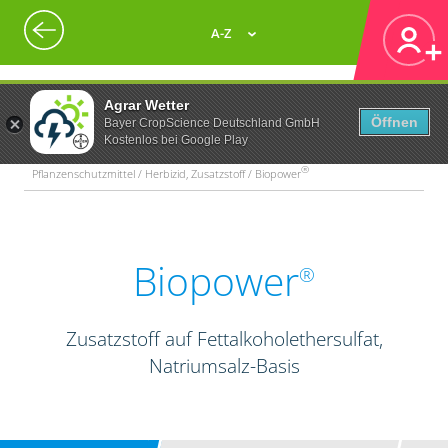
A-Z
Agrar Wetter
Öffnen
Bayer CropScience Deutschland GmbH
Kostenlos bei Google Play
®
Pflanzenschutzmittel / Herbizid, Zusatzstoff / Biopower
Biopower
®
Zusatzstoff auf Fettalkoholethersulfat,
Natriumsalz-Basis