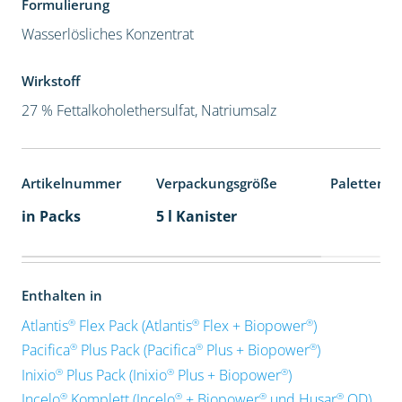
Formulierung
Wasserlösliches Konzentrat
Wirkstoff
27 % Fettalkoholethersulfat, Natriumsalz
Artikelnummer
Verpackungsgröße
Palettenei
in Packs
5 l Kanister
Enthalten in
®
®
®
Atlantis
Flex Pack (Atlantis
Flex + Biopower
)
®
®
®
Pacifica
Plus Pack (Pacifica
Plus + Biopower
)
®
®
®
Inixio
Plus Pack (Inixio
Plus + Biopower
)
®
®
®
®
Incelo
Komplett (Incelo
+ Biopower
und Husar
OD)