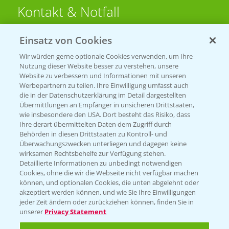
Kontakt & Notfall
Einsatz von Cookies
Beratung auf WhatsApp
T.
+49 (0)174 346 564 1
Wir würden gerne optionale Cookies verwenden, um Ihre
Nutzung dieser Website besser zu verstehen, unsere
Website zu verbessern und Informationen mit unseren
KONTAKT
Werbepartnern zu teilen. Ihre Einwilligung umfasst auch
die in der Datenschutzerklärung im Detail dargestellten
Übermittlungen an Empfänger in unsicheren Drittstaaten,
Hilfe in Notfällen
wie insbesondere den USA. Dort besteht das Risiko, dass
Ihre derart übermittelten Daten dem Zugriff durch
T.
+49 (0)214/30-20220
Behörden in diesen Drittstaaten zu Kontroll- und
Überwachungszwecken unterliegen und dagegen keine
wirksamen Rechtsbehelfe zur Verfügung stehen.
Detaillierte Informationen zu unbedingt notwendigen
Cookies, ohne die wir die Webseite nicht verfügbar machen
können, und optionalen Cookies, die unten abgelehnt oder
akzeptiert werden können, und wie Sie Ihre Einwilligungen
jeder Zeit ändern oder zurückziehen können, finden Sie in
Folgen Sie uns
unserer
Privacy Statement