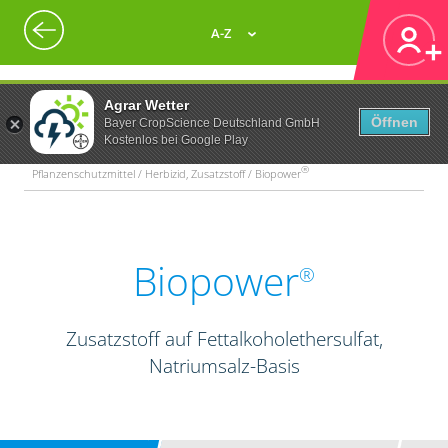
A-Z
Agrar Wetter
Öffnen
Bayer CropScience Deutschland GmbH
Kostenlos bei Google Play
®
Pflanzenschutzmittel / Herbizid, Zusatzstoff / Biopower
Biopower
®
Zusatzstoff auf Fettalkoholethersulfat,
Natriumsalz-Basis