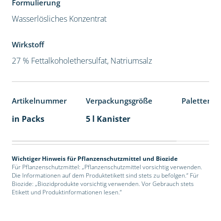
Formulierung
Wasserlösliches Konzentrat
Wirkstoff
27 % Fettalkoholethersulfat, Natriumsalz
Artikelnummer
Verpackungsgröße
Palettenei
in Packs
5 l Kanister
Wichtiger Hinweis für Pflanzenschutzmittel und Biozide
Für Pflanzenschutzmittel: „Pflanzenschutzmittel vorsichtig verwenden.
Die Informationen auf dem Produktetikett sind stets zu befolgen.“ Für
Biozide: „Biozidprodukte vorsichtig verwenden. Vor Gebrauch stets
Etikett und Produktinformationen lesen.“