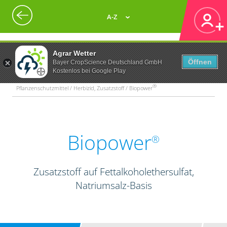
A-Z
Agrar Wetter
Öffnen
Bayer CropScience Deutschland GmbH
Kostenlos bei Google Play
®
Pflanzenschutzmittel / Herbizid, Zusatzstoff / Biopower
Biopower
®
Zusatzstoff auf Fettalkoholethersulfat,
Natriumsalz-Basis