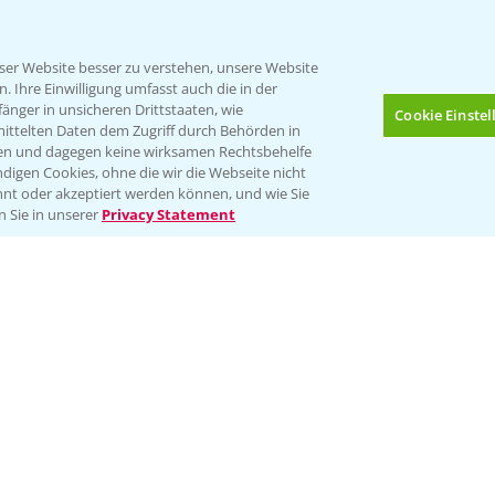
er Website besser zu verstehen, unsere Website
 Ihre Einwilligung umfasst auch die in der
nger in unsicheren Drittstaaten, wie
Cookie Einste
mittelten Daten dem Zugriff durch Behörden in
gen und dagegen keine wirksamen Rechtsbehelfe
digen Cookies, ohne die wir die Webseite nicht
Folgen Sie uns
nt oder akzeptiert werden können, und wie Sie
Bis zu 4 Produkte vergleichen:
(noch 4)
n Sie in unserer
Privacy Statement
Impressum
Gebrauchshinweise