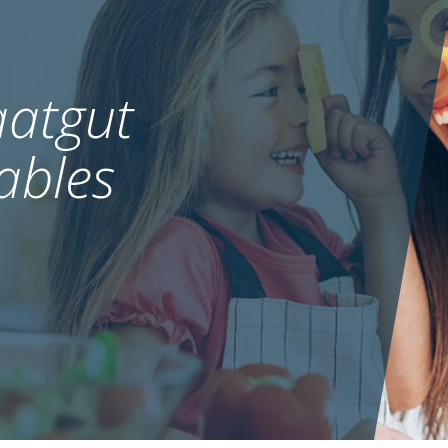
atgut
ables