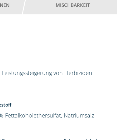
ONEN
MISCHBARKEIT
r Leistungssteigerung von Herbiziden
kstoff
% Fettalkoholethersulfat, Natriumsalz