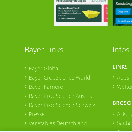
Bayer Links
Infos
LINKS
Bayer Global
Bayer CropScience World
Apps
Bayer Karriere
Wetter
Bayer CropScience Austria
BROSC
Bayer CropScience Schweiz
Acker
Presse
Saatg
Vegetables Deutschland
Sonde