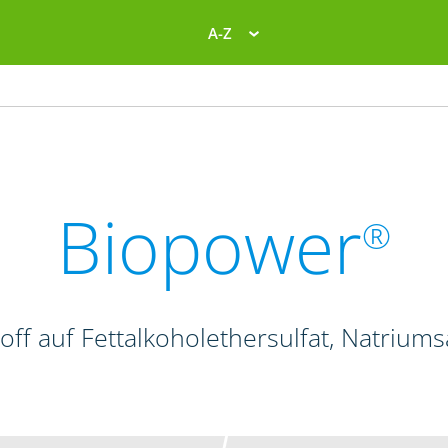
A-Z
Biopower
®
off auf Fettalkoholethersulfat, Natriums