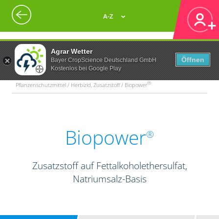
A-Z
Agrar Wetter
Öffnen
Bayer CropScience Deutschland GmbH
Kostenlos bei Google Play
®
Pflanzenschutzmittel / Herbizid, Zusatzstoff / Biopower
Biopower
®
Zusatzstoff auf Fettalkoholethersulfat,
Natriumsalz-Basis