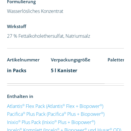
Formulierung
Wasserlösliches Konzentrat
Wirkstoff
27 % Fettalkoholethersulfat, Natriumsalz
Artikelnummer
Verpackungsgröße
Palettenei
in Packs
5 l Kanister
Enthalten in
®
®
®
Atlantis
Flex Pack (Atlantis
Flex + Biopower
)
®
®
®
Pacifica
Plus Pack (Pacifica
Plus + Biopower
)
®
®
®
Inixio
Plus Pack (Inixio
Plus + Biopower
)
®
®
®
®
Incelo
Komplett (Incelo
+ Biopower
und Husar
OD)