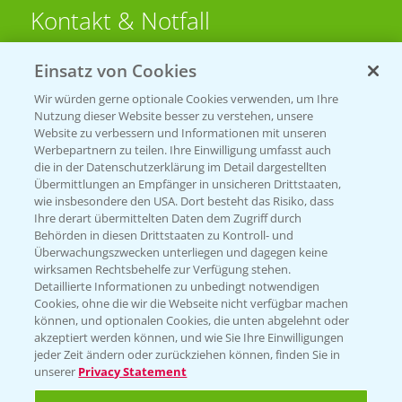
Kontakt & Notfall
Einsatz von Cookies
Beratung auf WhatsApp
T.
+49 (0)174 346 564 1
Wir würden gerne optionale Cookies verwenden, um Ihre
Nutzung dieser Website besser zu verstehen, unsere
Website zu verbessern und Informationen mit unseren
KONTAKT
Werbepartnern zu teilen. Ihre Einwilligung umfasst auch
die in der Datenschutzerklärung im Detail dargestellten
Übermittlungen an Empfänger in unsicheren Drittstaaten,
Hilfe in Notfällen
wie insbesondere den USA. Dort besteht das Risiko, dass
Ihre derart übermittelten Daten dem Zugriff durch
T.
+49 (0)214/30-20220
Behörden in diesen Drittstaaten zu Kontroll- und
Überwachungszwecken unterliegen und dagegen keine
wirksamen Rechtsbehelfe zur Verfügung stehen.
Detaillierte Informationen zu unbedingt notwendigen
Cookies, ohne die wir die Webseite nicht verfügbar machen
können, und optionalen Cookies, die unten abgelehnt oder
akzeptiert werden können, und wie Sie Ihre Einwilligungen
jeder Zeit ändern oder zurückziehen können, finden Sie in
Folgen Sie uns
unserer
Privacy Statement