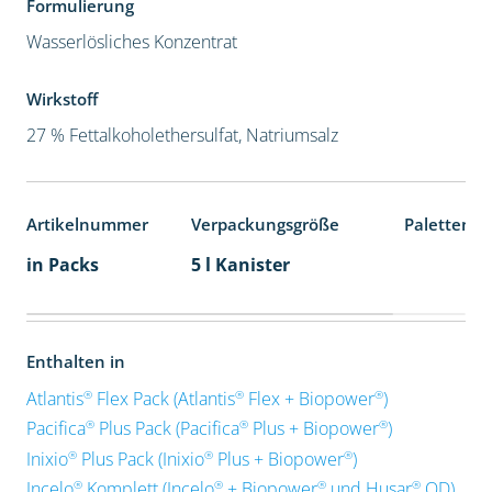
Formulierung
Wasserlösliches Konzentrat
Wirkstoff
27 % Fettalkoholethersulfat, Natriumsalz
Artikelnummer
Verpackungsgröße
Palettenei
in Packs
5 l Kanister
Enthalten in
®
®
®
Atlantis
Flex Pack (Atlantis
Flex + Biopower
)
®
®
®
Pacifica
Plus Pack (Pacifica
Plus + Biopower
)
®
®
®
Inixio
Plus Pack (Inixio
Plus + Biopower
)
®
®
®
®
Incelo
Komplett (Incelo
+ Biopower
und Husar
OD)