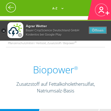
A-Z
Agrar Wetter
Öffnen
Bayer CropScience Deutschland GmbH
Kostenlos bei Google Play
®
Pflanzenschutzmittel / Herbizid, Zusatzstoff / Biopower
Biopower
®
Zusatzstoff auf Fettalkoholethersulfat,
Natriumsalz-Basis