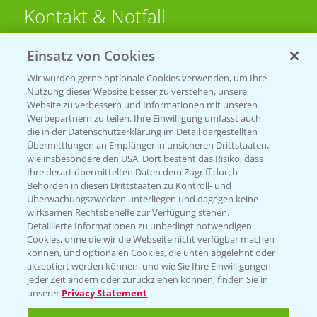
Kontakt & Notfall
Einsatz von Cookies
Beratung auf WhatsApp
T.
+49 (0)174 346 564 1
Wir würden gerne optionale Cookies verwenden, um Ihre
Nutzung dieser Website besser zu verstehen, unsere
Website zu verbessern und Informationen mit unseren
KONTAKT
Werbepartnern zu teilen. Ihre Einwilligung umfasst auch
die in der Datenschutzerklärung im Detail dargestellten
Übermittlungen an Empfänger in unsicheren Drittstaaten,
Hilfe in Notfällen
wie insbesondere den USA. Dort besteht das Risiko, dass
Ihre derart übermittelten Daten dem Zugriff durch
T.
+49 (0)214/30-20220
Behörden in diesen Drittstaaten zu Kontroll- und
Überwachungszwecken unterliegen und dagegen keine
wirksamen Rechtsbehelfe zur Verfügung stehen.
Detaillierte Informationen zu unbedingt notwendigen
Cookies, ohne die wir die Webseite nicht verfügbar machen
können, und optionalen Cookies, die unten abgelehnt oder
akzeptiert werden können, und wie Sie Ihre Einwilligungen
jeder Zeit ändern oder zurückziehen können, finden Sie in
Folgen Sie uns
unserer
Privacy Statement