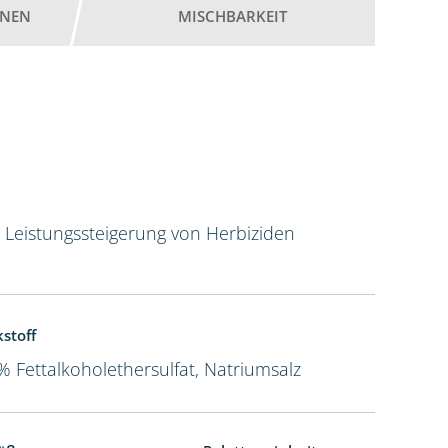
ONEN
MISCHBARKEIT
r Leistungssteigerung von Herbiziden
kstoff
% Fettalkoholethersulfat, Natriumsalz