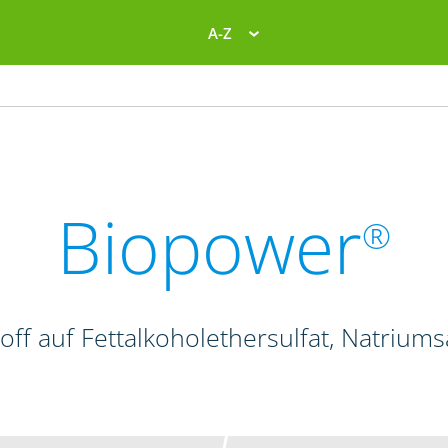
A-Z
Biopower
®
off auf Fettalkoholethersulfat, Natriums