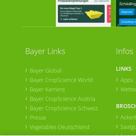
Bayer Links
Infos
LINKS
Bayer Global
Bayer CropScience World
Apps
Bayer Karriere
Wetter
Bayer CropScience Austria
BROSC
Bayer CropScience Schweiz
Acker
Presse
Saatg
Vegetables Deutschland
Sonde