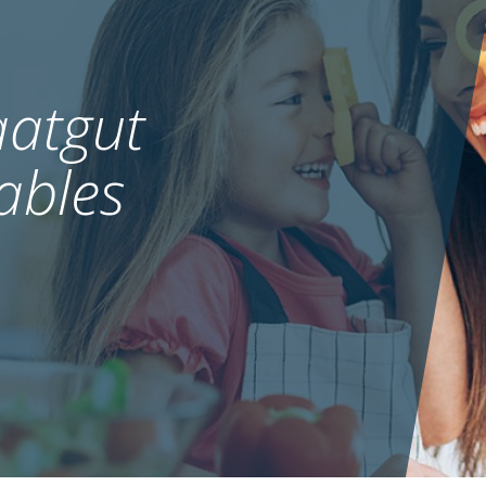
atgut
ables