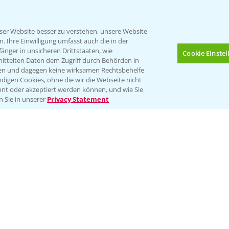
er Website besser zu verstehen, unsere Website
 Ihre Einwilligung umfasst auch die in der
nger in unsicheren Drittstaaten, wie
Cookie Einste
mittelten Daten dem Zugriff durch Behörden in
gen und dagegen keine wirksamen Rechtsbehelfe
digen Cookies, ohne die wir die Webseite nicht
Folgen Sie uns
nt oder akzeptiert werden können, und wie Sie
Bis zu 4 Produkte vergleichen:
(noch 4)
n Sie in unserer
Privacy Statement
Impressum
Gebrauchshinweise