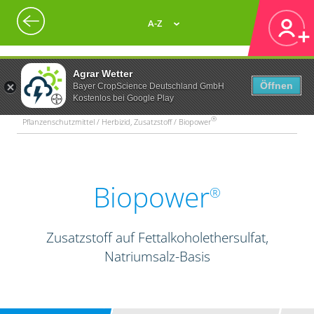
A-Z
Agrar Wetter
Öffnen
Bayer CropScience Deutschland GmbH
Kostenlos bei Google Play
®
Pflanzenschutzmittel / Herbizid, Zusatzstoff / Biopower
Biopower
®
Zusatzstoff auf Fettalkoholethersulfat,
Natriumsalz-Basis