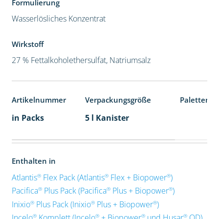
Formulierung
Wasserlösliches Konzentrat
Wirkstoff
27 % Fettalkoholethersulfat, Natriumsalz
Artikelnummer
Verpackungsgröße
Palettenei
in Packs
5 l Kanister
Enthalten in
®
®
®
Atlantis
Flex Pack (Atlantis
Flex + Biopower
)
®
®
®
Pacifica
Plus Pack (Pacifica
Plus + Biopower
)
®
®
®
Inixio
Plus Pack (Inixio
Plus + Biopower
)
®
®
®
®
Incelo
Komplett (Incelo
+ Biopower
und Husar
OD)