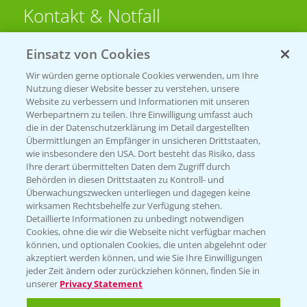
Kontakt & Notfall
Einsatz von Cookies
Beratung auf WhatsApp
T.
+49 (0)174 346 564 1
Wir würden gerne optionale Cookies verwenden, um Ihre
Nutzung dieser Website besser zu verstehen, unsere
Website zu verbessern und Informationen mit unseren
KONTAKT
Werbepartnern zu teilen. Ihre Einwilligung umfasst auch
die in der Datenschutzerklärung im Detail dargestellten
Übermittlungen an Empfänger in unsicheren Drittstaaten,
Hilfe in Notfällen
wie insbesondere den USA. Dort besteht das Risiko, dass
Ihre derart übermittelten Daten dem Zugriff durch
T.
+49 (0)214/30-20220
Behörden in diesen Drittstaaten zu Kontroll- und
Überwachungszwecken unterliegen und dagegen keine
wirksamen Rechtsbehelfe zur Verfügung stehen.
Detaillierte Informationen zu unbedingt notwendigen
Cookies, ohne die wir die Webseite nicht verfügbar machen
können, und optionalen Cookies, die unten abgelehnt oder
akzeptiert werden können, und wie Sie Ihre Einwilligungen
jeder Zeit ändern oder zurückziehen können, finden Sie in
Folgen Sie uns
unserer
Privacy Statement