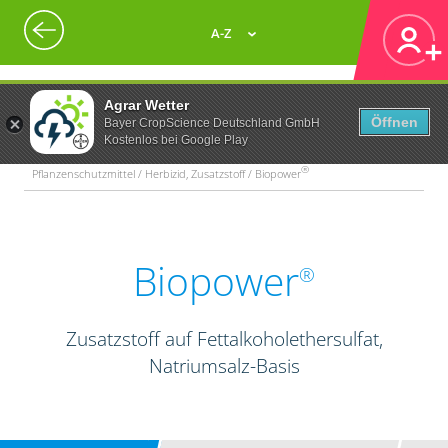
A-Z
Agrar Wetter
Öffnen
Bayer CropScience Deutschland GmbH
Kostenlos bei Google Play
®
Pflanzenschutzmittel / Herbizid, Zusatzstoff / Biopower
Biopower
®
Zusatzstoff auf Fettalkoholethersulfat,
Natriumsalz-Basis