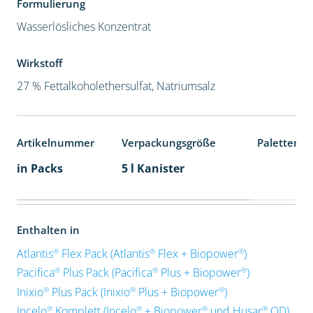
Formulierung
Wasserlösliches Konzentrat
Wirkstoff
27 % Fettalkoholethersulfat, Natriumsalz
Artikelnummer
Verpackungsgröße
Palettenei
in Packs
5 l Kanister
Enthalten in
®
®
®
Atlantis
Flex Pack (Atlantis
Flex + Biopower
)
®
®
®
Pacifica
Plus Pack (Pacifica
Plus + Biopower
)
®
®
®
Inixio
Plus Pack (Inixio
Plus + Biopower
)
®
®
®
®
Incelo
Komplett (Incelo
+ Biopower
und Husar
OD)