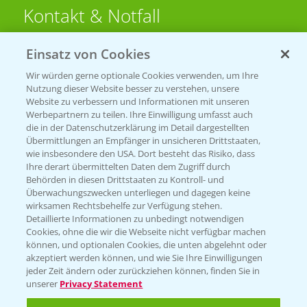
Kontakt & Notfall
Einsatz von Cookies
Beratung auf WhatsApp
T.
+49 (0)174 346 564 1
Wir würden gerne optionale Cookies verwenden, um Ihre
Nutzung dieser Website besser zu verstehen, unsere
Website zu verbessern und Informationen mit unseren
KONTAKT
Werbepartnern zu teilen. Ihre Einwilligung umfasst auch
die in der Datenschutzerklärung im Detail dargestellten
Übermittlungen an Empfänger in unsicheren Drittstaaten,
Hilfe in Notfällen
wie insbesondere den USA. Dort besteht das Risiko, dass
Ihre derart übermittelten Daten dem Zugriff durch
T.
+49 (0)214/30-20220
Behörden in diesen Drittstaaten zu Kontroll- und
Überwachungszwecken unterliegen und dagegen keine
wirksamen Rechtsbehelfe zur Verfügung stehen.
Detaillierte Informationen zu unbedingt notwendigen
Cookies, ohne die wir die Webseite nicht verfügbar machen
können, und optionalen Cookies, die unten abgelehnt oder
akzeptiert werden können, und wie Sie Ihre Einwilligungen
jeder Zeit ändern oder zurückziehen können, finden Sie in
Folgen Sie uns
unserer
Privacy Statement