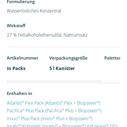
Formulierung
Wasserlösliches Konzentrat
Wirkstoff
27 % Fettalkoholethersulfat, Natriumsalz
Artikelnummer
Verpackungsgröße
Palettenei
in Packs
5 l Kanister
Enthalten in
®
®
®
Atlantis
Flex Pack (Atlantis
Flex + Biopower
)
®
®
®
Pacifica
Plus Pack (Pacifica
Plus + Biopower
)
®
®
®
Inixio
Plus Pack (Inixio
Plus + Biopower
)
®
®
®
®
Incelo
Komplett (Incelo
+ Biopower
und Husar
OD)