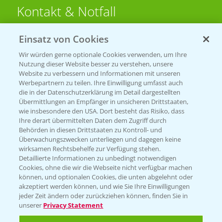
Kontakt & Notfall
Einsatz von Cookies
Beratung auf WhatsApp
T.
+49 (0)174 346 564 1
Wir würden gerne optionale Cookies verwenden, um Ihre
Nutzung dieser Website besser zu verstehen, unsere
Website zu verbessern und Informationen mit unseren
KONTAKT
Werbepartnern zu teilen. Ihre Einwilligung umfasst auch
die in der Datenschutzerklärung im Detail dargestellten
Übermittlungen an Empfänger in unsicheren Drittstaaten,
Hilfe in Notfällen
wie insbesondere den USA. Dort besteht das Risiko, dass
Ihre derart übermittelten Daten dem Zugriff durch
T.
+49 (0)214/30-20220
Behörden in diesen Drittstaaten zu Kontroll- und
Überwachungszwecken unterliegen und dagegen keine
wirksamen Rechtsbehelfe zur Verfügung stehen.
Detaillierte Informationen zu unbedingt notwendigen
Cookies, ohne die wir die Webseite nicht verfügbar machen
können, und optionalen Cookies, die unten abgelehnt oder
akzeptiert werden können, und wie Sie Ihre Einwilligungen
jeder Zeit ändern oder zurückziehen können, finden Sie in
Folgen Sie uns
unserer
Privacy Statement