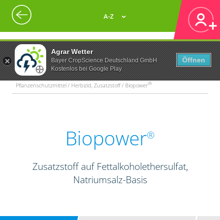
A-Z
Agrar Wetter
Öffnen
Bayer CropScience Deutschland GmbH
Kostenlos bei Google Play
®
Pflanzenschutzmittel / Herbizid, Zusatzstoff / Biopower
Biopower
®
Zusatzstoff auf Fettalkoholethersulfat,
Natriumsalz-Basis