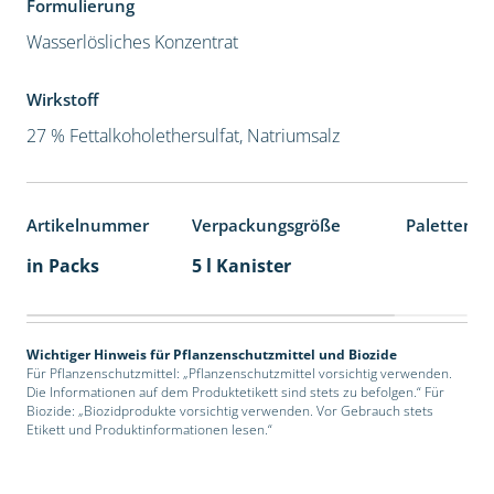
Formulierung
Wasserlösliches Konzentrat
Wirkstoff
27 % Fettalkoholethersulfat, Natriumsalz
Artikelnummer
Verpackungsgröße
Palettenei
in Packs
5 l Kanister
Wichtiger Hinweis für Pflanzenschutzmittel und Biozide
Für Pflanzenschutzmittel: „Pflanzenschutzmittel vorsichtig verwenden.
Die Informationen auf dem Produktetikett sind stets zu befolgen.“ Für
Biozide: „Biozidprodukte vorsichtig verwenden. Vor Gebrauch stets
Etikett und Produktinformationen lesen.“