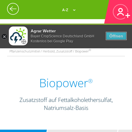
A-Z
Agrar Wetter
Öffnen
Bayer CropScience Deutschland GmbH
Kostenlos bei Google Play
®
Pflanzenschutzmittel / Herbizid, Zusatzstoff / Biopower
Biopower
®
Zusatzstoff auf Fettalkoholethersulfat,
Natriumsalz-Basis