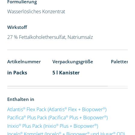
Formulierung
Wasserlösliches Konzentrat
Wirkstoff
27 % Fettalkoholethersulfat, Natriumsalz
Artikelnummer
Verpackungsgröße
Palettenei
in Packs
5 l Kanister
Enthalten in
®
®
®
Atlantis
Flex Pack (Atlantis
Flex + Biopower
)
®
®
®
Pacifica
Plus Pack (Pacifica
Plus + Biopower
)
®
®
®
Inixio
Plus Pack (Inixio
Plus + Biopower
)
®
®
®
®
Incelo
Komplett (Incelo
+ Biopower
und Husar
OD)