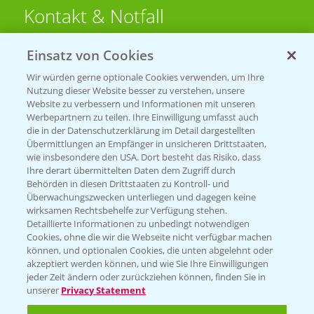
Kontakt & Notfall
Einsatz von Cookies
Beratung auf WhatsApp
T.
+49 (0)174 346 564 1
Wir würden gerne optionale Cookies verwenden, um Ihre
Nutzung dieser Website besser zu verstehen, unsere
Website zu verbessern und Informationen mit unseren
KONTAKT
Werbepartnern zu teilen. Ihre Einwilligung umfasst auch
die in der Datenschutzerklärung im Detail dargestellten
Übermittlungen an Empfänger in unsicheren Drittstaaten,
Hilfe in Notfällen
wie insbesondere den USA. Dort besteht das Risiko, dass
Ihre derart übermittelten Daten dem Zugriff durch
T.
+49 (0)214/30-20220
Behörden in diesen Drittstaaten zu Kontroll- und
Überwachungszwecken unterliegen und dagegen keine
wirksamen Rechtsbehelfe zur Verfügung stehen.
Detaillierte Informationen zu unbedingt notwendigen
Cookies, ohne die wir die Webseite nicht verfügbar machen
können, und optionalen Cookies, die unten abgelehnt oder
akzeptiert werden können, und wie Sie Ihre Einwilligungen
jeder Zeit ändern oder zurückziehen können, finden Sie in
Folgen Sie uns
unserer
Privacy Statement