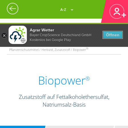
A-Z
Agrar Wetter
Öffnen
Bayer CropScience Deutschland GmbH
Kostenlos bei Google Play
®
Pflanzenschutzmittel / Herbizid, Zusatzstoff / Biopower
Biopower
®
Zusatzstoff auf Fettalkoholethersulfat,
Natriumsalz-Basis