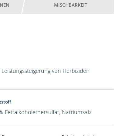
ONEN
MISCHBARKEIT
r Leistungssteigerung von Herbiziden
kstoff
% Fettalkoholethersulfat, Natriumsalz