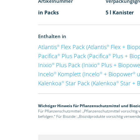
Artikelnummer
Verpackungsgr
in Packs
5 l Kanister
Enthalten in
Atlantis
Flex Pack (Atlantis
Flex + Bio
®
®
Pacifica
Plus Pack (Pacifica
Plus + Bio
®
®
Inixio
Plus Pack (Inixio
Plus + Biopowe
®
®
Incelo
Komplett (Incelo
+ Biopower
u
®
®
®
Kalenkoa
Star Pack (Kalenkoa
Star + 
®
®
Wichtiger Hinweis für Pflanzenschutzmittel und Biozi
Für Pflanzenschutzmittel: „Pflanzenschutzmittel vorsichtig
befolgen.“ Für Biozide: „Biozidprodukte vorsichtig verwend