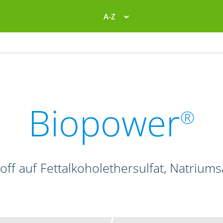
A-Z
Biopower
®
off auf Fettalkoholethersulfat, Natriums