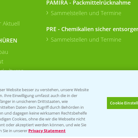
PAMIRA - Packmittelrücknahme
Sammelstellen und Termine
 Aktuell
PRE - Chemikalien sicher entsorge
Sammelstellen und Termine
HÜREN
bau
ut
rkulturen
er Website besser zu verstehen, unsere Website
 Ihre Einwilligung umfasst auch die in der
nger in unsicheren Drittstaaten, wie
Cookie Einste
mittelten Daten dem Zugriff durch Behörden in
gen und dagegen keine wirksamen Rechtsbehelfe
digen Cookies, ohne die wir die Webseite nicht
Folgen Sie uns
nt oder akzeptiert werden können, und wie Sie
Bis zu 4 Produkte vergleichen:
(noch 4)
n Sie in unserer
Privacy Statement