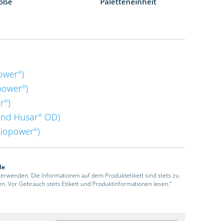
öße
Paletteneinheit
power
)
®
power
)
®
r
)
®
nd Husar
OD)
®
Biopower
)
®
de
 verwenden. Die Informationen auf dem Produktetikett sind stets zu
en. Vor Gebrauch stets Etikett und Produktinformationen lesen.“