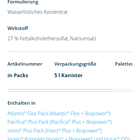
Formulierung
Wasserlösliches Konzentrat
Wirkstoff
27 % Fettalkoholethersulfat, Natriumsalz
Artikelnummer
Verpackungsgröße
Palettenei
in Packs
5 l Kanister
Enthalten in
®
®
®
Atlantis
Flex Pack (Atlantis
Flex + Biopower
)
®
®
®
Pacifica
Plus Pack (Pacifica
Plus + Biopower
)
®
®
®
Inixio
Plus Pack (Inixio
Plus + Biopower
)
®
®
®
®
Incelo
Komplett (Incelo
+ Biopower
und Husar
OD)