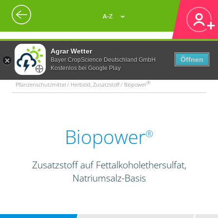
A-Z
Agrar Wetter
Öffnen
Bayer CropScience Deutschland GmbH
Kostenlos bei Google Play
®
Pflanzenschutzmittel / Herbizid, Zusatzstoff / Biopower
Biopower
®
Zusatzstoff auf Fettalkoholethersulfat,
Natriumsalz-Basis