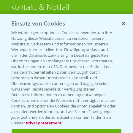
Kontakt & Notfall
Einsatz von Cookies
Beratung auf WhatsApp
T.
+49 (0)174 346 564 1
Wir würden gerne optionale Cookies verwenden, um Ihre
Nutzung dieser Website besser zu verstehen, unsere
Website zu verbessern und Informationen mit unseren
KONTAKT
Werbepartnern zu teilen. Ihre Einwilligung umfasst auch
die in der Datenschutzerklärung im Detail dargestellten
Übermittlungen an Empfänger in unsicheren Drittstaaten,
Hilfe in Notfällen
wie insbesondere den USA. Dort besteht das Risiko, dass
Ihre derart übermittelten Daten dem Zugriff durch
T.
+49 (0)214/30-20220
Behörden in diesen Drittstaaten zu Kontroll- und
Überwachungszwecken unterliegen und dagegen keine
wirksamen Rechtsbehelfe zur Verfügung stehen.
Detaillierte Informationen zu unbedingt notwendigen
Cookies, ohne die wir die Webseite nicht verfügbar machen
können, und optionalen Cookies, die unten abgelehnt oder
akzeptiert werden können, und wie Sie Ihre Einwilligungen
jeder Zeit ändern oder zurückziehen können, finden Sie in
Folgen Sie uns
unserer
Privacy Statement