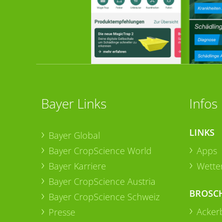
Bayer Links
Infos
LINKS
Bayer Global
Bayer CropScience World
Apps
Bayer Karriere
Wetter
Bayer CropScience Austria
BROSC
Bayer CropScience Schweiz
Acker
Presse