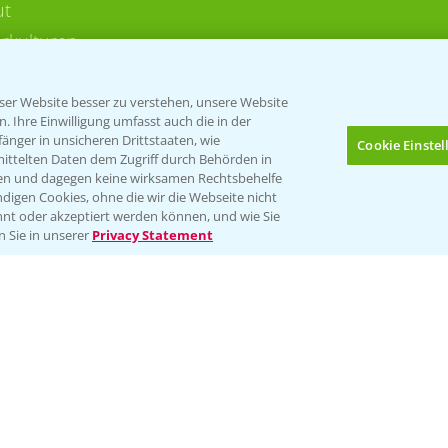
ut
rkulturen
er Website besser zu verstehen, unsere Website
 Ihre Einwilligung umfasst auch die in der
nger in unsicheren Drittstaaten, wie
Cookie Einste
mittelten Daten dem Zugriff durch Behörden in
gen und dagegen keine wirksamen Rechtsbehelfe
digen Cookies, ohne die wir die Webseite nicht
Folgen Sie uns
nt oder akzeptiert werden können, und wie Sie
Bis zu 4 Produkte vergleichen:
(noch 4)
n Sie in unserer
Privacy Statement
Impressum
Gebrauchshinweise