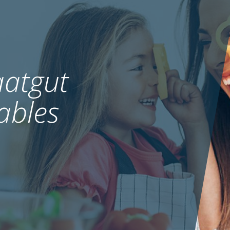
atgut
ables