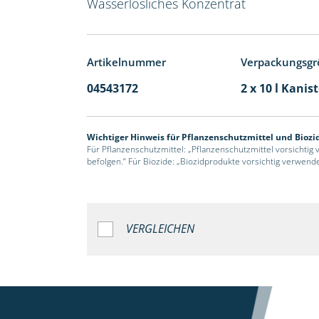
Wasserlösliches Konzentrat
Artikelnummer
Verpackungsgr
04543172
2 x 10 l Kanis
Wichtiger Hinweis für Pflanzenschutzmittel und Biozi
Für Pflanzenschutzmittel: „Pflanzenschutzmittel vorsichtig
befolgen.“ Für Biozide: „Biozidprodukte vorsichtig verwend
VERGLEICHEN