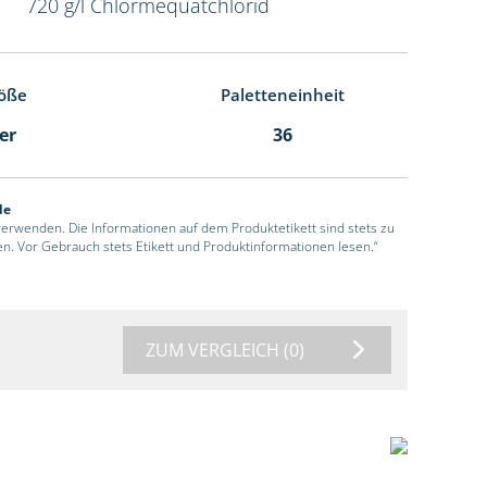
720 g/l Chlormequatchlorid
öße
Paletteneinheit
ter
36
de
 verwenden. Die Informationen auf dem Produktetikett sind stets zu
en. Vor Gebrauch stets Etikett und Produktinformationen lesen.“
ZUM VERGLEICH
(0)