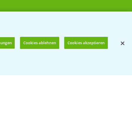
llungen
Cookies ablehnen
Cookies akzeptieren
Öffnen
© Bayer CropScience Deutschland GmbH