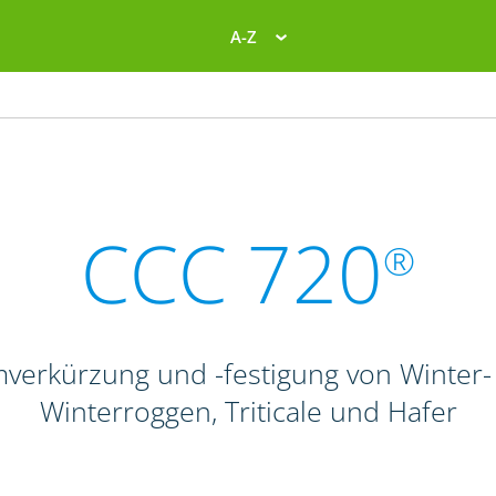
A-Z
CCC 720
®
verkürzung und -festigung von Winte
Winterroggen, Triticale und Hafer