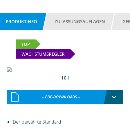
PRODUKTINFO
ZULASSUNGSAUFLAGEN
GE
TOP
WACHSTUMSREGLER
10 l
– PDF-DOWNLOADS –
Der bewährte Standard