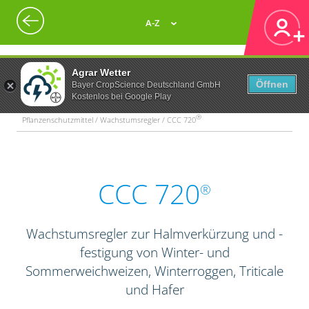
A-Z
Agrar Wetter
Öffnen
Bayer CropScience Deutschland GmbH
Kostenlos bei Google Play
®
Pflanzenschutzmittel / Wachstumsregler / CCC 720
CCC 720
®
Wachstumsregler zur Halmverkürzung und -
festigung von Winter- und
Sommerweichweizen, Winterroggen, Triticale
und Hafer