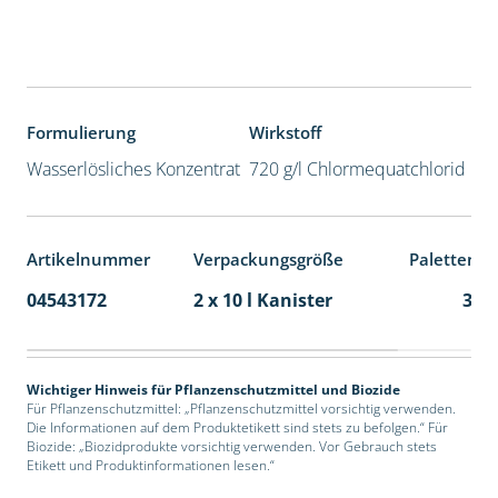
Formulierung
Wirkstoff
Wasserlösliches Konzentrat
720 g/l Chlormequatchlorid
Artikelnummer
Verpackungsgröße
Palettenei
04543172
2 x 10 l Kanister
36
Wichtiger Hinweis für Pflanzenschutzmittel und Biozide
Für Pflanzenschutzmittel: „Pflanzenschutzmittel vorsichtig verwenden.
Die Informationen auf dem Produktetikett sind stets zu befolgen.“ Für
Biozide: „Biozidprodukte vorsichtig verwenden. Vor Gebrauch stets
Etikett und Produktinformationen lesen.“