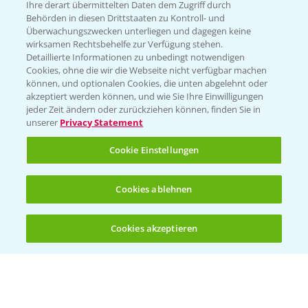
Ihre derart übermittelten Daten dem Zugriff durch
T.
+49 (0)214/30-20220
Behörden in diesen Drittstaaten zu Kontroll- und
Überwachungszwecken unterliegen und dagegen keine
wirksamen Rechtsbehelfe zur Verfügung stehen.
Detaillierte Informationen zu unbedingt notwendigen
Cookies, ohne die wir die Webseite nicht verfügbar machen
können, und optionalen Cookies, die unten abgelehnt oder
akzeptiert werden können, und wie Sie Ihre Einwilligungen
jeder Zeit ändern oder zurückziehen können, finden Sie in
Folgen Sie uns
unserer
Privacy Statement
Cookie Einstellungen
Cookies ablehnen
Cookies akzeptieren
Öffnen
Bis zu 4 Produkte vergleichen:
(noch 4)
Allgemeine Nutzungsbedingungen
Datenschutzerklärung
Impressum
Gebrauchshinweise
© Bayer CropScience Deutschland GmbH