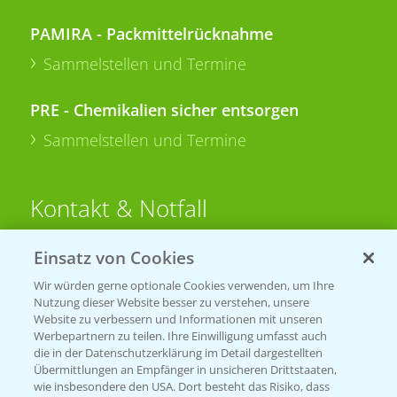
PAMIRA - Packmittelrücknahme
Sammelstellen und Termine
PRE - Chemikalien sicher entsorgen
Sammelstellen und Termine
Kontakt & Notfall
Einsatz von Cookies
Beratung auf WhatsApp
T.
+49 (0)174 346 564 1
Wir würden gerne optionale Cookies verwenden, um Ihre
Nutzung dieser Website besser zu verstehen, unsere
Website zu verbessern und Informationen mit unseren
KONTAKT
Werbepartnern zu teilen. Ihre Einwilligung umfasst auch
die in der Datenschutzerklärung im Detail dargestellten
Übermittlungen an Empfänger in unsicheren Drittstaaten,
Hilfe in Notfällen
wie insbesondere den USA. Dort besteht das Risiko, dass