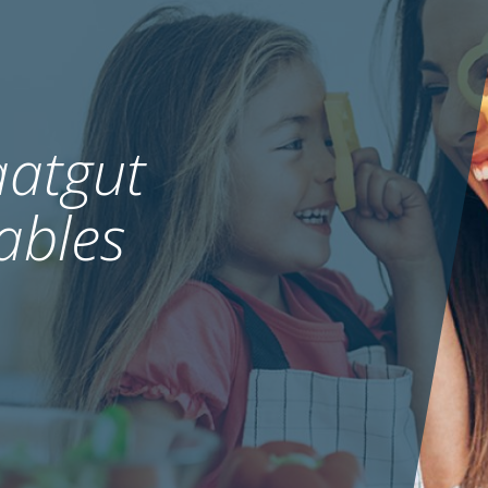
atgut
ables