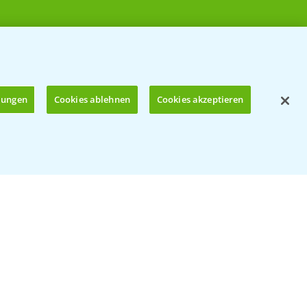
llungen
Cookies ablehnen
Cookies akzeptieren
Öffnen
© Bayer CropScience Deutschland GmbH