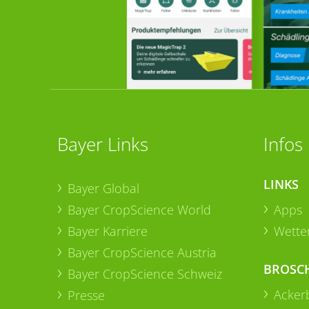
Bayer Links
Infos
LINKS
Bayer Global
Bayer CropScience World
Apps
Bayer Karriere
Wetter
Bayer CropScience Austria
BROSC
Bayer CropScience Schweiz
Acker
Presse