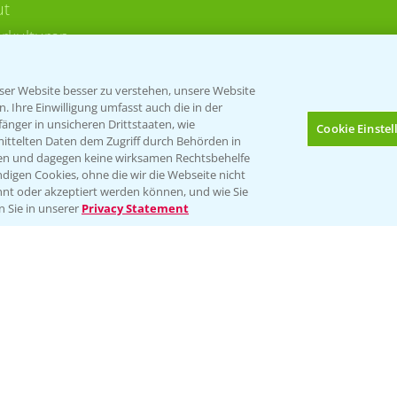
ut
rkulturen
er Website besser zu verstehen, unsere Website
 Ihre Einwilligung umfasst auch die in der
nger in unsicheren Drittstaaten, wie
Cookie Einste
mittelten Daten dem Zugriff durch Behörden in
gen und dagegen keine wirksamen Rechtsbehelfe
digen Cookies, ohne die wir die Webseite nicht
Folgen Sie uns
nt oder akzeptiert werden können, und wie Sie
Bis zu 4 Produkte vergleichen:
(noch 4)
n Sie in unserer
Privacy Statement
Impressum
Gebrauchshinweise