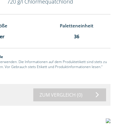
720 g/l Chlormequatchlorid
öße
Paletteneinheit
ter
36
de
 verwenden. Die Informationen auf dem Produktetikett sind stets zu
en. Vor Gebrauch stets Etikett und Produktinformationen lesen.“
ZUM VERGLEICH
(0)