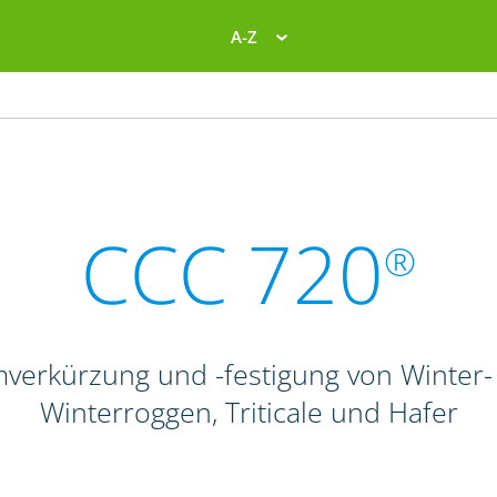
A-Z
CCC 720
®
verkürzung und -festigung von Winte
Winterroggen, Triticale und Hafer