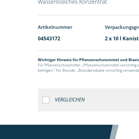
Wasserlösliches Konzentrat
Artikelnummer
Verpackungsgr
04543172
2 x 10 l Kanis
Wichtiger Hinweis für Pflanzenschutzmittel und Biozi
Für Pflanzenschutzmittel: „Pflanzenschutzmittel vorsichtig
befolgen.“ Für Biozide: „Biozidprodukte vorsichtig verwend
VERGLEICHEN